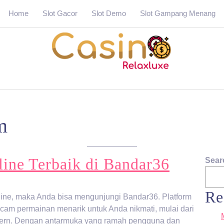
Home
Slot Gacor
Slot Demo
Slot Gampang Menang
m
ine Terbaik di Bandar36
Sear
Re
ine, maka Anda bisa mengunjungi Bandar36. Platform
cam permainan menarik untuk Anda nikmati, mulai dari
odern. Dengan antarmuka yang ramah pengguna dan