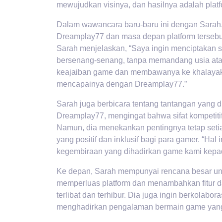
mewujudkan visinya, dan hasilnya adalah platf
Dalam wawancara baru-baru ini dengan Sarah,
Dreamplay77 dan masa depan platform tersebut.
Sarah menjelaskan, “Saya ingin menciptakan 
bersenang-senang, tanpa memandang usia ata
keajaiban game dan membawanya ke khalayak 
mencapainya dengan Dreamplay77.”
Sarah juga berbicara tentang tantangan yan
Dreamplay77, mengingat bahwa sifat kompetiti
Namun, dia menekankan pentingnya tetap setia
yang positif dan inklusif bagi para gamer. “Ha
kegembiraan yang dihadirkan game kami kepa
Ke depan, Sarah mempunyai rencana besar un
memperluas platform dan menambahkan fitur 
terlibat dan terhibur. Dia juga ingin berkolab
menghadirkan pengalaman bermain game yang 