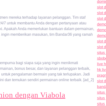
domi
slot 
slot 
itmen mereka terhadap layanan pelanggan. Tim staf
slot
24/7 untuk membantu Anda dengan pertanyaan atau
demo
iki. Apakah Anda memerlukan bantuan dalam permainan,
demo
ya ingin memberikan masukan, tim Bandar36 yang ramah
demo
slot 
slot
situs
sbobe
empurna bagi siapa saja yang ingin menikmati
live h
mainan, bonus besar, dan layanan pelanggan terbaik,
hk li
untuk pengalaman bermain yang tak terlupakan. Jadi
prag
 dan temukan sendiri permainan online terbaik. [ad_2]
slot
band
situs
shion dengan Viabola
situs
situs