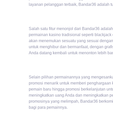
layanan pelanggan terbaik, Bandar36 adalah 
Salah satu fitur menonjol dari Bandar36 adal
permainan kasino tradisional seperti blackjack 
akan menemukan sesuatu yang sesuai dengan 
untuk menghibur dan bermanfaat, dengan grafi
Anda datang kembali untuk menonton lebih ban
Selain pilihan permainannya yang mengesank
promosi menarik untuk memberi penghargaan 
pemain baru hingga promosi berkelanjutan unt
meningkatkan uang Anda dan meningkatkan p
promosinya yang melimpah, Bandar36 berkomi
bagi para pemainnya.