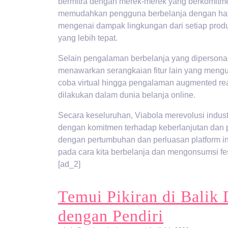
bermitra dengan merek-merek yang berkomitmen
memudahkan pengguna berbelanja dengan hati 
mengenai dampak lingkungan dari setiap pr
yang lebih tepat.
Selain pengalaman berbelanja yang dipersonalis
menawarkan serangkaian fitur lain yang mengub
coba virtual hingga pengalaman augmented rea
dilakukan dalam dunia belanja online.
Secara keseluruhan, Viabola merevolusi indus
dengan komitmen terhadap keberlanjutan dan p
dengan pertumbuhan dan perluasan platform in
pada cara kita berbelanja dan mengonsumsi fe
[ad_2]
Temui Pikiran di Balik
dengan Pendiri