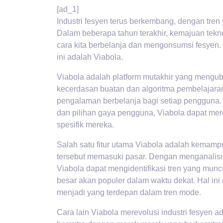
[ad_1]
Industri fesyen terus berkembang, dengan tren
Dalam beberapa tahun terakhir, kemajuan tekn
cara kita berbelanja dan mengonsumsi fesyen. 
ini adalah Viabola.
Viabola adalah platform mutakhir yang mengub
kecerdasan buatan dan algoritma pembelajara
pengalaman berbelanja bagi setiap pengguna. 
dan pilihan gaya pengguna, Viabola dapat me
spesifik mereka.
Salah satu fitur utama Viabola adalah kemam
tersebut memasuki pasar. Dengan menganalisis
Viabola dapat mengidentifikasi tren yang mu
besar akan populer dalam waktu dekat. Hal ini
menjadi yang terdepan dalam tren mode.
Cara lain Viabola merevolusi industri fesyen ada