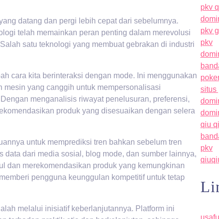
pkv 
domi
 yang datang dan pergi lebih cepat dari sebelumnya.
pkv 
ologi telah memainkan peran penting dalam merevolusi
pkv
Salah satu teknologi yang membuat gebrakan di industri
domi
band
ah cara kita berinteraksi dengan mode. Ini menggunakan
poker
n mesin yang canggih untuk mempersonalisasi
situs
Dengan menganalisis riwayat penelusuran, preferensi,
domi
rekomendasikan produk yang disesuaikan dengan selera
domi
qiu q
band
puannya untuk memprediksi tren bahkan sebelum tren
pkv
 data dari media sosial, blog mode, dan sumber lainnya,
qiuqi
ncul dan merekomendasikan produk yang kemungkinan
 memberi pengguna keunggulan kompetitif untuk tetap
Li
lah melalui inisiatif keberlanjutannya. Platform ini
usaf