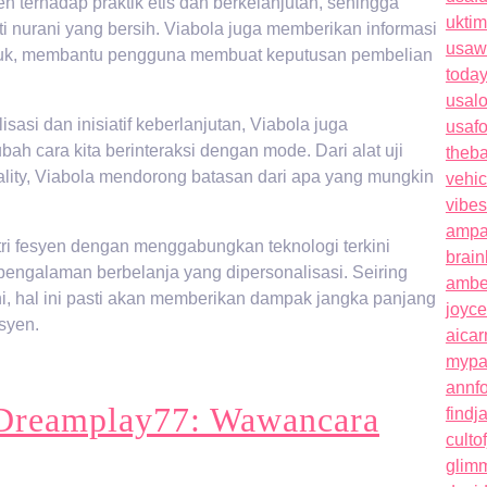
 terhadap praktik etis dan berkelanjutan, sehingga
ukti
nurani yang bersih. Viabola juga memberikan informasi
usaw
oduk, membantu pengguna membuat keputusan pembelian
toda
usalo
asi dan inisiatif keberlanjutan, Viabola juga
usaf
ah cara kita berinteraksi dengan mode. Dari alat uji
theb
lity, Viabola mendorong batasan dari apa yang mungkin
vehi
vibe
ampa
tri fesyen dengan menggabungkan teknologi terkini
brain
engalaman berbelanja yang dipersonalisasi. Seiring
ambe
i, hal ini pasti akan memberikan dampak jangka panjang
joyc
syen.
aica
mypa
annf
 Dreamplay77: Wawancara
findj
culto
glim