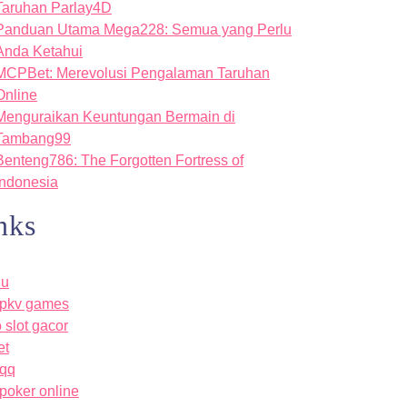
Taruhan Parlay4D
Panduan Utama Mega228: Semua yang Perlu
Anda Ketahui
MCPBet: Merevolusi Pengalaman Taruhan
Online
Menguraikan Keuntungan Bermain di
Tambang99
Benteng786: The Forgotten Fortress of
Indonesia
nks
iu
 pkv games
slot gacor
et
 qq
 poker online