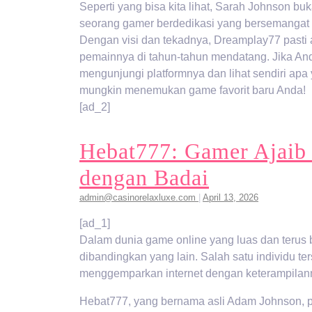
Seperti yang bisa kita lihat, Sarah Johnson 
seorang gamer berdedikasi yang bersemangat 
Dengan visi dan tekadnya, Dreamplay77 past
pemainnya di tahun-tahun mendatang. Jika A
mengunjungi platformnya dan lihat sendiri apa
mungkin menemukan game favorit baru Anda!
[ad_2]
Hebat777: Gamer Ajaib
dengan Badai
admin@casinorelaxluxe.com
|
April 13, 2026
[ad_1]
Dalam dunia game online yang luas dan terus
dibandingkan yang lain. Salah satu individu t
menggemparkan internet dengan keterampilanny
Hebat777, yang bernama asli Adam Johnson, p