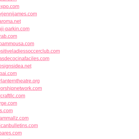
-expo.com
orjennijames.com
aroma.net
uji-parkin.com
rab.com
pammousa.com
sitiveladiessoccerclub.com
asdecocinafaciles.com
esignsidea.net
tpai.com
lanterntheatre.org
worshipnetwork.com
craftllc.com
rge.com
ixs.com
rammallz.com
icanbulletins.com
pares.com