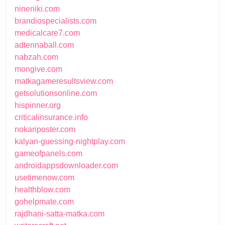
nineniki.com
brandiospecialists.com
medicalcare7.com
adtennaball.com
nabzah.com
mongive.com
matkagameresultsview.com
getsolutionsonline.com
hispinner.org
criticalinsurance.info
nokariposter.com
kalyan-guessing-nightplay.com
gameofpanels.com
androidappsdownloader.com
usetimenow.com
healthblow.com
gohelpmate.com
rajdhani-satta-matka.com