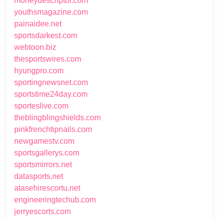
moneydescriptor.com
youthsmagazine.com
painaidee.net
sportsdarkest.com
webtoon.biz
thesportswires.com
hyungpro.com
sportingnewsnet.com
sportstime24day.com
sporteslive.com
theblingblingshields.com
pinkfrenchtipnails.com
newgamestv.com
sportsgallerys.com
sportsmirrors.net
datasports.net
atasehirescortu.net
engineeringtechub.com
jerryescorts.com