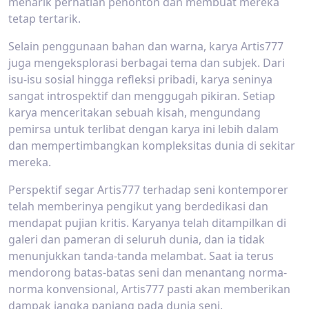
menarik perhatian penonton dan membuat mereka
tetap tertarik.
Selain penggunaan bahan dan warna, karya Artis777
juga mengeksplorasi berbagai tema dan subjek. Dari
isu-isu sosial hingga refleksi pribadi, karya seninya
sangat introspektif dan menggugah pikiran. Setiap
karya menceritakan sebuah kisah, mengundang
pemirsa untuk terlibat dengan karya ini lebih dalam
dan mempertimbangkan kompleksitas dunia di sekitar
mereka.
Perspektif segar Artis777 terhadap seni kontemporer
telah memberinya pengikut yang berdedikasi dan
mendapat pujian kritis. Karyanya telah ditampilkan di
galeri dan pameran di seluruh dunia, dan ia tidak
menunjukkan tanda-tanda melambat. Saat ia terus
mendorong batas-batas seni dan menantang norma-
norma konvensional, Artis777 pasti akan memberikan
dampak jangka panjang pada dunia seni.