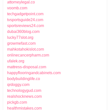
attorneylegal.co
voomb.com
techgadgetpoint.com
tvsportsguide24.com
sportsreviews24.com
dubai360blog.com
lucky77slot.org
growmefast.com
mahkotahokislot.com
onlinecancerpharm.com
ufalek.org
mattress-disposal.com
happyflooringandcabinets.com
bodybuildinglife.co
qrdoggy.com
technologygud.com
realshocknews.com
pickgb.com
healthmistakes.com