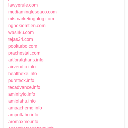
lawyerule.com
mediamingleseaco.com
mtsmarketingblog.com
nghekiemtien.com
wasirku.com
tejas24.com
poolturbo.com
prachestait.com
artforafghans.info
airvendio.info
healthexe.info
puretecx.info
tecadvance.info
aminityio.info
amiolahu.info
ampacheme.info
ampullahu.info
aromaxme.info