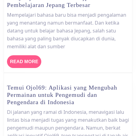
Menjelajahi
Pembelajaran Jepang Terbesar
Manfaat
Mempelajari bahasa baru bisa menjadi pengalaman
Panenjp:
yang menantang namun bermanfaat. Dan ketika
Platform
datang untuk belajar bahasa Jepang, salah satu
Pembelajaran
bahasa yang paling banyak diucapkan di dunia,
Jepang
memiliki alat dan sumber
Terbesar
READ
READ MORE
MORE
Temui Ojol69: Aplikasi yang Mengubah
Permainan untuk Pengemudi dan
Temui
Pengendara di Indonesia
Ojol69:
Di jalanan yang ramai di Indonesia, menavigasi lalu
Aplikasi
lintas bisa menjadi tugas yang menakutkan baik bagi
yang
pengemudi maupun pengendara. Namun, berkat
Mengubah
aplikasi inovatif Ojol69, tren transportasi di tanah air