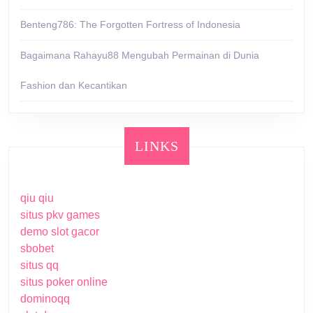
Benteng786: The Forgotten Fortress of Indonesia
Bagaimana Rahayu88 Mengubah Permainan di Dunia
Fashion dan Kecantikan
LINKS
qiu qiu
situs pkv games
demo slot gacor
sbobet
situs qq
situs poker online
dominoqq