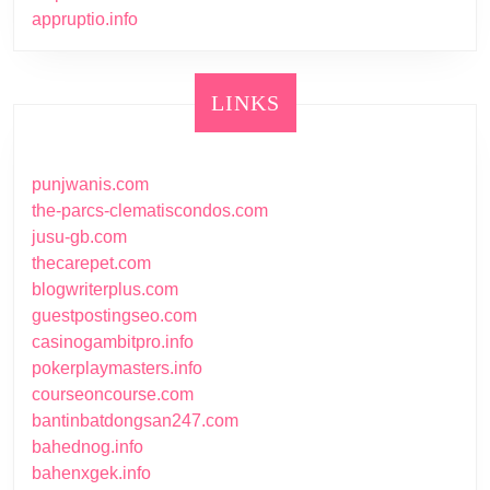
appruptio.info
LINKS
punjwanis.com
the-parcs-clematiscondos.com
jusu-gb.com
thecarepet.com
blogwriterplus.com
guestpostingseo.com
casinogambitpro.info
pokerplaymasters.info
courseoncourse.com
bantinbatdongsan247.com
bahednog.info
bahenxgek.info