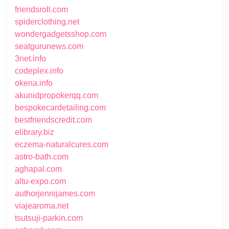
friendsroll.com
spiderclothing.net
wondergadgetsshop.com
seatgurunews.com
3net.info
codeplex.info
okena.info
akunidpropokerqq.com
bespokecardetailing.com
bestfriendscredit.com
elibrary.biz
eczema-naturalcures.com
astro-bath.com
aghapal.com
altu-expo.com
authorjennijames.com
viajearoma.net
tsutsuji-parkin.com