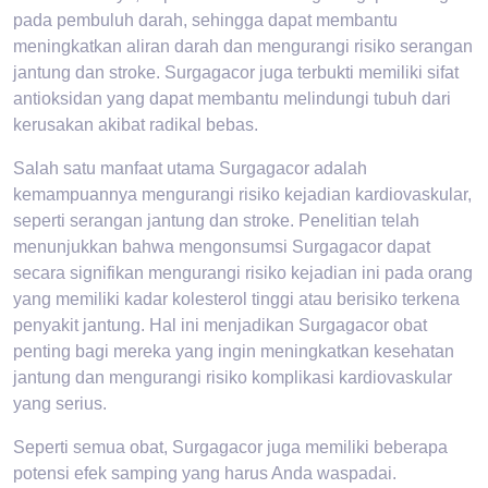
pada pembuluh darah, sehingga dapat membantu
meningkatkan aliran darah dan mengurangi risiko serangan
jantung dan stroke. Surgagacor juga terbukti memiliki sifat
antioksidan yang dapat membantu melindungi tubuh dari
kerusakan akibat radikal bebas.
Salah satu manfaat utama Surgagacor adalah
kemampuannya mengurangi risiko kejadian kardiovaskular,
seperti serangan jantung dan stroke. Penelitian telah
menunjukkan bahwa mengonsumsi Surgagacor dapat
secara signifikan mengurangi risiko kejadian ini pada orang
yang memiliki kadar kolesterol tinggi atau berisiko terkena
penyakit jantung. Hal ini menjadikan Surgagacor obat
penting bagi mereka yang ingin meningkatkan kesehatan
jantung dan mengurangi risiko komplikasi kardiovaskular
yang serius.
Seperti semua obat, Surgagacor juga memiliki beberapa
potensi efek samping yang harus Anda waspadai.