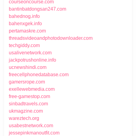
courseoncourse.com
bantinbatdongsan247.com
bahednog.info
bahenxgek.info
pertamaskre.com
threadsvideoandphotodownloader.com
techgiddy.com
usalivenetwork.com
jackpotrushonline.info
ucnewshindi.com
freecellphonedatabase.com
gamersrope.com
exellewebmedia.com
free-gamestop.com
sinbadtravels.com
ukmagzine.com
wareztech.org
usabestnetwork.com
jessepinkmanoutfit.com