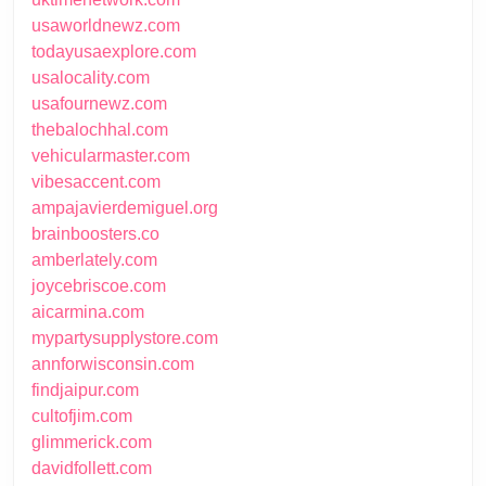
usaworldnewz.com
todayusaexplore.com
usalocality.com
usafournewz.com
thebalochhal.com
vehicularmaster.com
vibesaccent.com
ampajavierdemiguel.org
brainboosters.co
amberlately.com
joycebriscoe.com
aicarmina.com
mypartysupplystore.com
annforwisconsin.com
findjaipur.com
cultofjim.com
glimmerick.com
davidfollett.com