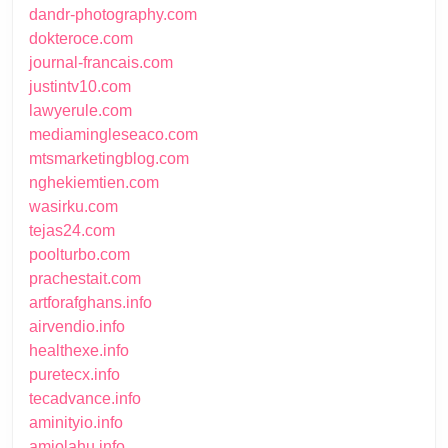
dandr-photography.com
dokteroce.com
journal-francais.com
justintv10.com
lawyerule.com
mediamingleseaco.com
mtsmarketingblog.com
nghekiemtien.com
wasirku.com
tejas24.com
poolturbo.com
prachestait.com
artforafghans.info
airvendio.info
healthexe.info
puretecx.info
tecadvance.info
aminityio.info
amiolahu.info