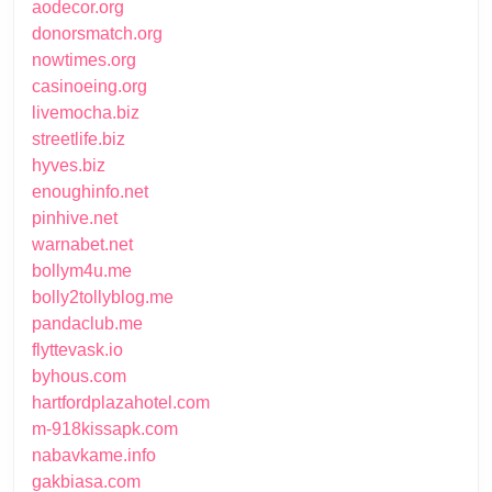
aodecor.org
donorsmatch.org
nowtimes.org
casinoeing.org
livemocha.biz
streetlife.biz
hyves.biz
enoughinfo.net
pinhive.net
warnabet.net
bollym4u.me
bolly2tollyblog.me
pandaclub.me
flyttevask.io
byhous.com
hartfordplazahotel.com
m-918kissapk.com
nabavkame.info
gakbiasa.com