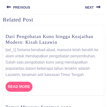
Post
PREVIOUS
NEXT
navigation
Related Post
Previous
Next
post:
post:
Dari Pengobatan Kuno hingga Keajaiban
Dari
Modern: Kisah Lazawin
Pengobatan
[ad_1] Selama berabad-abad, manusia telah beralih ke
Kuno
alam untuk mendapatkan pengobatan penyembuhan.
hingga
Salah satu pengobatan kuno yang mendapatkan
Keajaiban
popularitas dalam beberapa tahun terakhir adalah
Modern:
Lazawin, tanaman asli kawasan Timur Tengah
Kisah
Lazawin
READ
READ MORE
MORE
Temui Mposun: Seniman yang