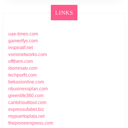
LINKS
uae-times.com
gamerifys.com
inspiratif.net
vsmsnetworks.com
offthem.com
ibommatv.com
techporfit.com
bekasionline.com
nbusinessplan.com
greenlife360.com
cantshoutitout.com
expressufabet.biz
mypuertoplata.net
thepioneerxpress.com