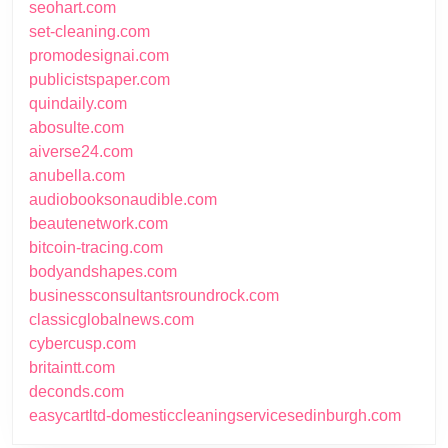
seohart.com
set-cleaning.com
promodesignai.com
publicistspaper.com
quindaily.com
abosulte.com
aiverse24.com
anubella.com
audiobooksonaudible.com
beautenetwork.com
bitcoin-tracing.com
bodyandshapes.com
businessconsultantsroundrock.com
classicglobalnews.com
cybercusp.com
britaintt.com
deconds.com
easycartltd-domesticcleaningservicesedinburgh.com