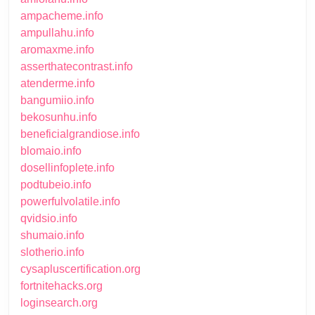
ampacheme.info
ampullahu.info
aromaxme.info
asserthatecontrast.info
atenderme.info
bangumiio.info
bekosunhu.info
beneficialgrandiose.info
blomaio.info
dosellinfoplete.info
podtubeio.info
powerfulvolatile.info
qvidsio.info
shumaio.info
slotherio.info
cysapluscertification.org
fortnitehacks.org
loginsearch.org