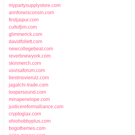
mypartysupplystore.com
annforwisconsin.com
findjaipur.com
cultofjim.com
glimmerick.com
davidfollett.com
newcollegebeat.com
reverbnewyork.com
skinmerch.com
usvisaforum.com
bestmovierulz.com
jagalchi-trade.com
loopersound.com
minapenelope.com
justicereformalliance.com
cryptoglax.com
ohiohobbyplus.com
bogothemes.com