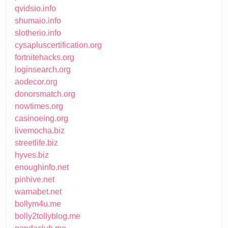
qvidsio.info
shumaio.info
slotherio.info
cysapluscertification.org
fortnitehacks.org
loginsearch.org
aodecor.org
donorsmatch.org
nowtimes.org
casinoeing.org
livemocha.biz
streetlife.biz
hyves.biz
enoughinfo.net
pinhive.net
warnabet.net
bollym4u.me
bolly2tollyblog.me