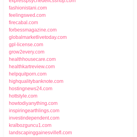
expresspsychedelicsshop.com
fashionistani.com
feelingswed.com
firecabal.com
forbessmagazine.com
globalmarketlivetoday.com
gpl-license.com
grow2every.com
healthhousecare.com
healthkartreview.com
helpquitporn.com
highqualitybanknote.com
hostingnews24.com
hottstyle.com
howtodiyanything.com
inspiringearthlings.com
investindependent.com
kralbozguncu1.com
landscapinggainesvillefl.com