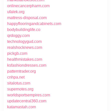
onlinecancerpharm.com
ufalek.org
mattress-disposal.com
happyflooringandcabinets.com
bodybuildinglife.co
qrdoggy.com
technologygud.com
realshocknews.com
pickgb.com
healthmistakes.com
ksfashiondresses.com
patterntrader.org
cnhpa.net
sitalotus.com
supernotes.org
worldsportsempires.com
updatecentral360.com
katamastah.com