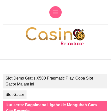
Skip
to
Open
content
Button
Skip
to
content
Slot Demo Gratis X500 Pragmatic Play, Coba Slot
Gacor Malam Ini
Slot Gacor
Ikut serta: Bagaimana Ligahokie Mengubah Cara
Kita Bermain