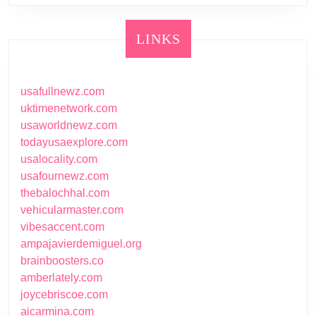
LINKS
usafullnewz.com
uktimenetwork.com
usaworldnewz.com
todayusaexplore.com
usalocality.com
usafournewz.com
thebalochhal.com
vehicularmaster.com
vibesaccent.com
ampajavierdemiguel.org
brainboosters.co
amberlately.com
joycebriscoe.com
aicarmina.com