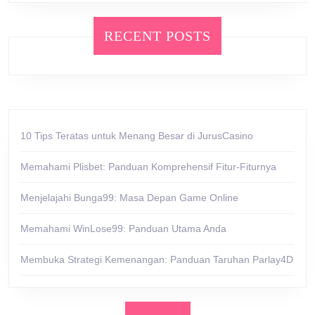
RECENT POSTS
10 Tips Teratas untuk Menang Besar di JurusCasino
Memahami Plisbet: Panduan Komprehensif Fitur-Fiturnya
Menjelajahi Bunga99: Masa Depan Game Online
Memahami WinLose99: Panduan Utama Anda
Membuka Strategi Kemenangan: Panduan Taruhan Parlay4D