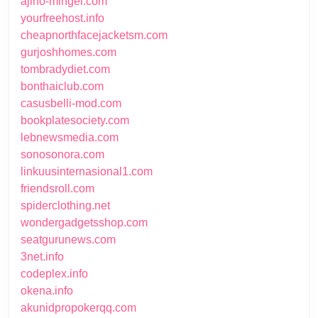
ajino-mingei.com
yourfreehost.info
cheapnorthfacejacketsm.com
gurjoshhomes.com
tombradydiet.com
bonthaiclub.com
casusbelli-mod.com
bookplatesociety.com
lebnewsmedia.com
sonosonora.com
linkuusinternasional1.com
friendsroll.com
spiderclothing.net
wondergadgetsshop.com
seatgurunews.com
3net.info
codeplex.info
okena.info
akunidpropokerqq.com