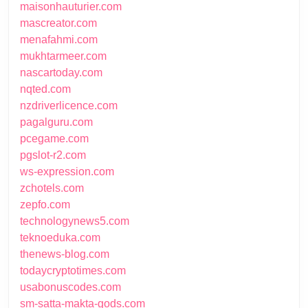
maisonhauturier.com
mascreator.com
menafahmi.com
mukhtarmeer.com
nascartoday.com
nqted.com
nzdriverlicence.com
pagalguru.com
pcegame.com
pgslot-r2.com
ws-expression.com
zchotels.com
zepfo.com
technologynews5.com
teknoeduka.com
thenews-blog.com
todaycryptotimes.com
usabonuscodes.com
sm-satta-makta-gods.com