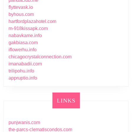
pandaclub.me
flyttevask.io
byhous.com
hartfordplazahotel.com
m-918kissapk.com
nabavkame.info
gakbiasa.com
iflowerhu.info
chicagocrystalconnection.com
imanabadii.com
trilipohu.info
appruptio.info
LINKS
punjwanis.com
the-parcs-clematiscondos.com