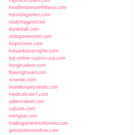
myjobcirculars.com
healthmoreoverfitness.com
topslotxgames.com
routerloggnet.net
dantella6.com
slotsgamesone.com
hispinzone.com
kalyanbazarnights.com
top-online-casino-usa.com
honghuidoor.com
flowingtravel.com
nineniki.com
brandiospecialists.com
medicalcare7.com
adtennaball.com
nabzah.com
mongive.com
matkagameresultsview.com
getsolutionsonline.com