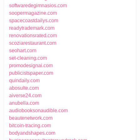
softwaredegimnasios.com
soopermagazine.com
spacecoastdailys.com
readytrademark.com
renovationsrated.com
scoziarestaurant.com
seohart.com
set-cleaning.com
promodesignai.com
publicistspaper.com
quindaily.com
abosulte.com
aiverse24.com
anubella.com
audiobooksonaudible.com
beautenetwork.com
bitcoin-tracing.com
bodyandshapes.com