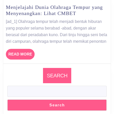
Menjelajahi Dunia Olahraga Tempur yang
Menjelajahi
Menyenangkan: Lihat CMBET
Dunia
[ad_1] Olahraga tempur telah menjadi bentuk hiburan
Olahraga
yang populer selama berabad -abad, dengan akar
Tempur
berasal dari peradaban kuno. Dari tinju hingga seni bela
yang
diri campuran, olahraga tempur telah memikat penonton
Menyenangkan:
Lihat
READ
READ MORE
CMBET
MORE
SEARCH
Search