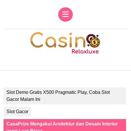
Skip
to
Open
content
Button
Skip
to
content
Slot Demo Gratis X500 Pragmatic Play, Coba Slot
Gacor Malam Ini
Slot Gacor
CasaPrize Mengakui Arsitektur dan Desain Interior
yang Luar Biasa