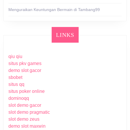
Menguraikan Keuntungan Bermain di Tambang99
LINKS
qiu qiu
situs pkv games
demo slot gacor
sbobet
situs qq
situs poker online
dominoqq
slot demo gacor
slot demo pragmatic
slot demo zeus
demo slot maxwin