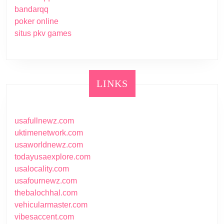
bandarqq
poker online
situs pkv games
LINKS
usafullnewz.com
uktimenetwork.com
usaworldnewz.com
todayusaexplore.com
usalocality.com
usafournewz.com
thebalochhal.com
vehicularmaster.com
vibesaccent.com