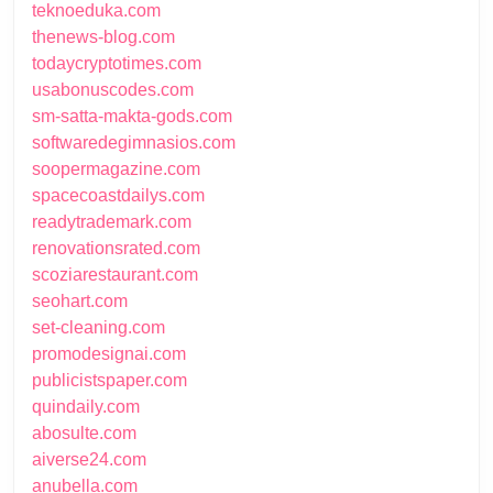
teknoeduka.com
thenews-blog.com
todaycryptotimes.com
usabonuscodes.com
sm-satta-makta-gods.com
softwaredegimnasios.com
soopermagazine.com
spacecoastdailys.com
readytrademark.com
renovationsrated.com
scoziarestaurant.com
seohart.com
set-cleaning.com
promodesignai.com
publicistspaper.com
quindaily.com
abosulte.com
aiverse24.com
anubella.com