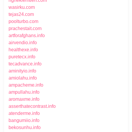
nghekiemtien.com
wasirku.com
tejas24.com
poolturbo.com
prachestait.com
artforafghans.info
airvendio.info
healthexe.info
puretecx.info
tecadvance.info
aminityio.info
amiolahu.info
ampacheme.info
ampullahu.info
aromaxme.info
asserthatecontrast.info
atenderme.info
bangumiio.info
bekosunhu.info