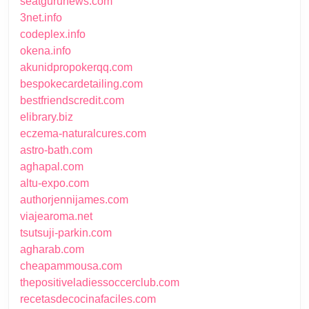
seatgurunews.com
3net.info
codeplex.info
okena.info
akunidpropokerqq.com
bespokecardetailing.com
bestfriendscredit.com
elibrary.biz
eczema-naturalcures.com
astro-bath.com
aghapal.com
altu-expo.com
authorjennijames.com
viajearoma.net
tsutsuji-parkin.com
agharab.com
cheapammousa.com
thepositiveladiessoccerclub.com
recetasdecocinafaciles.com