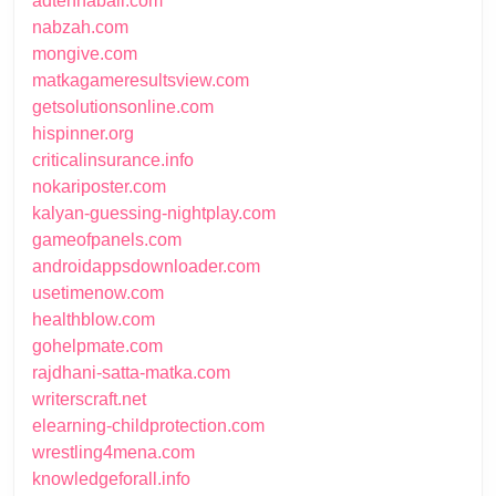
adtennaball.com
nabzah.com
mongive.com
matkagameresultsview.com
getsolutionsonline.com
hispinner.org
criticalinsurance.info
nokariposter.com
kalyan-guessing-nightplay.com
gameofpanels.com
androidappsdownloader.com
usetimenow.com
healthblow.com
gohelpmate.com
rajdhani-satta-matka.com
writerscraft.net
elearning-childprotection.com
wrestling4mena.com
knowledgeforall.info