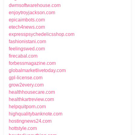
dwmsoftwarehouse.com
enjoytroyjackson.com
epicaimbots.com
etech4news.com
expresspsychedelicsshop.com
fashionistani.com
feelingswed.com
firecabal.com
forbessmagazine.com
globalmarketlivetoday.com
gpl-license.com
grow2every.com
healthhousecare.com
healthkartreview.com
helpquitporn.com
highqualitybanknote.com
hostingnews24.com
hottstyle.com