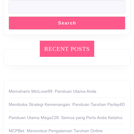
Search
RECENT POSTS
Memahami WinLose99: Panduan Utama Anda
Membuka Strategi Kemenangan: Panduan Taruhan Parlay4D
Panduan Utama Mega228: Semua yang Perlu Anda Ketahui
MCPBet: Merevolusi Pengalaman Taruhan Online