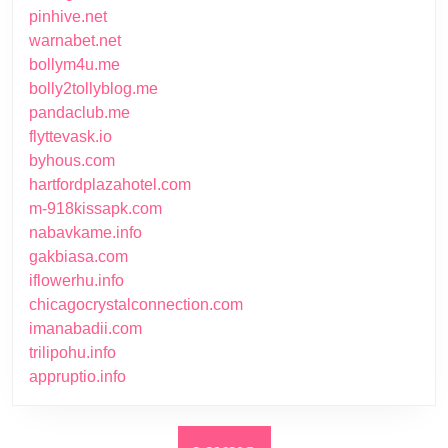
pinhive.net
warnabet.net
bollym4u.me
bolly2tollyblog.me
pandaclub.me
flyttevask.io
byhous.com
hartfordplazahotel.com
m-918kissapk.com
nabavkame.info
gakbiasa.com
iflowerhu.info
chicagocrystalconnection.com
imanabadii.com
trilipohu.info
appruptio.info