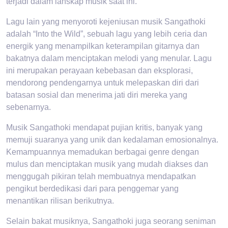
terjadi dalam lanskap musik saat ini.
Lagu lain yang menyoroti kejeniusan musik Sangathoki
adalah “Into the Wild”, sebuah lagu yang lebih ceria dan
energik yang menampilkan keterampilan gitarnya dan
bakatnya dalam menciptakan melodi yang menular. Lagu
ini merupakan perayaan kebebasan dan eksplorasi,
mendorong pendengarnya untuk melepaskan diri dari
batasan sosial dan menerima jati diri mereka yang
sebenarnya.
Musik Sangathoki mendapat pujian kritis, banyak yang
memuji suaranya yang unik dan kedalaman emosionalnya.
Kemampuannya memadukan berbagai genre dengan
mulus dan menciptakan musik yang mudah diakses dan
menggugah pikiran telah membuatnya mendapatkan
pengikut berdedikasi dari para penggemar yang
menantikan rilisan berikutnya.
Selain bakat musiknya, Sangathoki juga seorang seniman