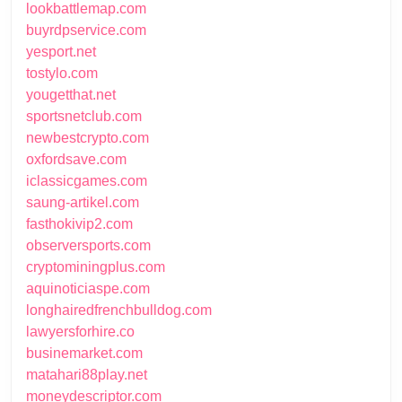
lookbattlemap.com
buyrdpservice.com
yesport.net
tostylo.com
yougetthat.net
sportsnetclub.com
newbestcrypto.com
oxfordsave.com
iclassicgames.com
saung-artikel.com
fasthokivip2.com
observersports.com
cryptominingplus.com
aquinoticiaspe.com
longhairedfrenchbulldog.com
lawyersforhire.co
businemarket.com
matahari88play.net
moneydescriptor.com