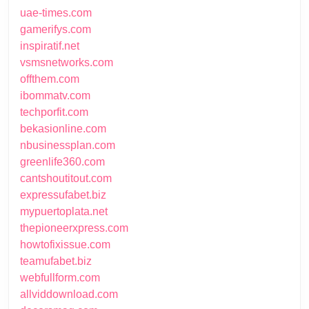
uae-times.com
gamerifys.com
inspiratif.net
vsmsnetworks.com
offthem.com
ibommatv.com
techporfit.com
bekasionline.com
nbusinessplan.com
greenlife360.com
cantshoutitout.com
expressufabet.biz
mypuertoplata.net
thepioneerxpress.com
howtofixissue.com
teamufabet.biz
webfullform.com
allviddownload.com