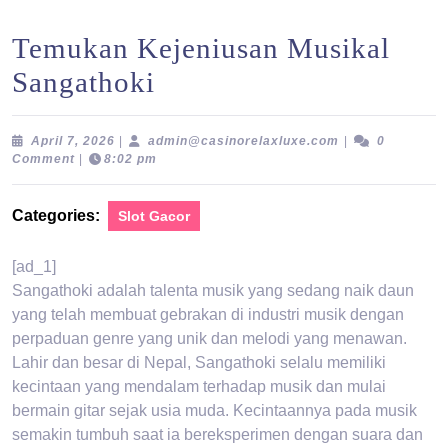
Temukan Kejeniusan Musikal
Sangathoki
April
admin@casinore
April 7, 2026
|
admin@casinorelaxluxe.com
|
0
7,
Comment
|
8:02 pm
2026
Categories:
Slot Gacor
[ad_1]
Sangathoki adalah talenta musik yang sedang naik daun
yang telah membuat gebrakan di industri musik dengan
perpaduan genre yang unik dan melodi yang menawan.
Lahir dan besar di Nepal, Sangathoki selalu memiliki
kecintaan yang mendalam terhadap musik dan mulai
bermain gitar sejak usia muda. Kecintaannya pada musik
semakin tumbuh saat ia bereksperimen dengan suara dan