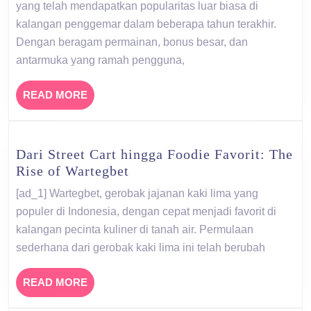
yang telah mendapatkan popularitas luar biasa di
Pilihan
kalangan penggemar dalam beberapa tahun terakhir.
Utama
Dengan beragam permainan, bonus besar, dan
Para
antarmuka yang ramah pengguna,
Penggemar
Judi
READ
READ MORE
Online
MORE
Dari Street Cart hingga Foodie Favorit: The
Dari
Rise of Wartegbet
Street
[ad_1] Wartegbet, gerobak jajanan kaki lima yang
Cart
populer di Indonesia, dengan cepat menjadi favorit di
hingga
kalangan pecinta kuliner di tanah air. Permulaan
Foodie
sederhana dari gerobak kaki lima ini telah berubah
Favorit:
The
READ
READ MORE
Rise
MORE
of