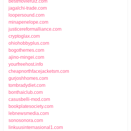
bestmovierulz.com
jagalchi-trade.com
loopersound.com
minapenelope.com
justicereformalliance.com
cryptoglax.com
ohiohobbyplus.com
bogothemes.com
ajino-mingei.com
yourfreehost.info
cheapnorthfacejacketsm.com
gurjoshhomes.com
tombradydiet.com
bonthaiclub.com
casusbelli-mod.com
bookplatesociety.com
lebnewsmedia.com
sonosonora.com
linkuusinternasional1.com