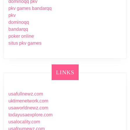
dominoqq pkv
pkv games bandarqq
pkv
dominoqq
bandarqq
poker online
situs pkv games
LINKS
usafullnewz.com
uktimenetwork.com
usaworldnewz.com
todayusaexplore.com
usalocality.com
usafournewz.com