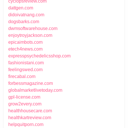
cyclopsreview.com
dattgen.com
didoivatnang.com
dogsbarks.com
dwmsoftwarehouse.com
enjoytroyjackson.com
epicaimbots.com
etech4news.com
expresspsychedelicsshop.com
fashionistani.com
feelingswed.com
firecabal.com
forbessmagazine.com
globalmarketlivetoday.com
gpl-license.com
grow2every.com
healthhousecare.com
healthkartreview.com
helpquitporn.com