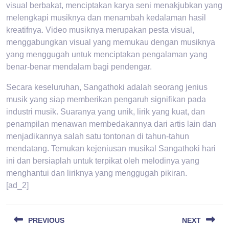
visual berbakat, menciptakan karya seni menakjubkan yang
melengkapi musiknya dan menambah kedalaman hasil
kreatifnya. Video musiknya merupakan pesta visual,
menggabungkan visual yang memukau dengan musiknya
yang menggugah untuk menciptakan pengalaman yang
benar-benar mendalam bagi pendengar.
Secara keseluruhan, Sangathoki adalah seorang jenius
musik yang siap memberikan pengaruh signifikan pada
industri musik. Suaranya yang unik, lirik yang kuat, dan
penampilan menawan membedakannya dari artis lain dan
menjadikannya salah satu tontonan di tahun-tahun
mendatang. Temukan kejeniusan musikal Sangathoki hari
ini dan bersiaplah untuk terpikat oleh melodinya yang
menghantui dan liriknya yang menggugah pikiran.
[ad_2]
Post
PREVIOUS
NEXT
navigation