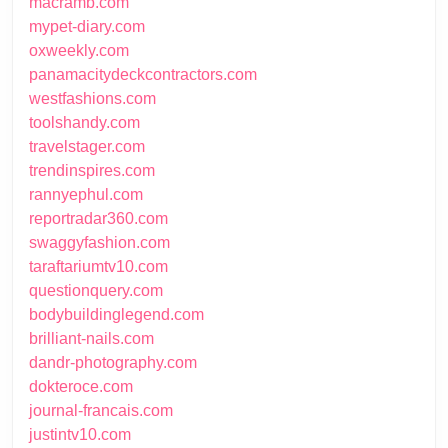
macramb.com
mypet-diary.com
oxweekly.com
panamacitydeckcontractors.com
westfashions.com
toolshandy.com
travelstager.com
trendinspires.com
rannyephul.com
reportradar360.com
swaggyfashion.com
taraftariumtv10.com
questionquery.com
bodybuildinglegend.com
brilliant-nails.com
dandr-photography.com
dokteroce.com
journal-francais.com
justintv10.com