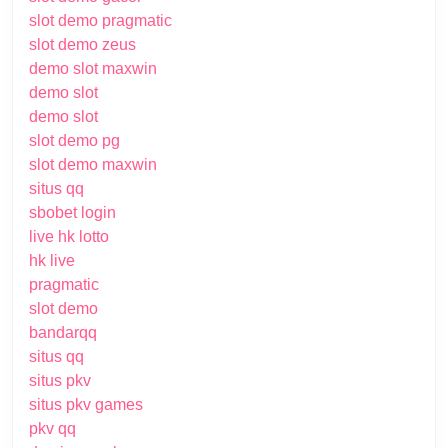
slot demo pragmatic
slot demo zeus
demo slot maxwin
demo slot
demo slot
slot demo pg
slot demo maxwin
situs qq
sbobet login
live hk lotto
hk live
pragmatic
slot demo
bandarqq
situs qq
situs pkv
situs pkv games
pkv qq