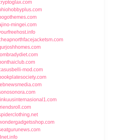
cryptoglax.com
ohiohobbyplus.com
bogothemes.com
ajino-mingei.com
yourfreehost.info
cheapnorthfacejacketsm.com
gurjoshhomes.com
tombradydiet.com
bonthaiclub.com
casusbelli-mod.com
bookplatesociety.com
lebnewsmedia.com
sonosonora.com
linkuusinternasional1.com
friendsroll.com
spiderclothing.net
wondergadgetsshop.com
seatgurunews.com
3net.info