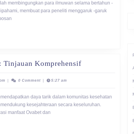
lah membingungkan para ilmuwan selama bertahun -
t dipahami, membuat para peneliti menggaruk -garuk
obosan
Menjelajahi
: Tinjauan Komprehensif
tinya
Manfaat
Ovabet:
admin@casinorelaxluxe.com
com
|
0 Comment
|
5:27 am
Tinjauan
 mendapatkan daya tarik dalam komunitas kesehatan
Komprehensif
k mendukung kesejahteraan secara keseluruhan.
rasi manfaat Ovabet dan