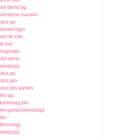
slot demo pg
slot demo maxwin
situs qq
sbobet login
live hk lotto
hk live
pragmatic
slot demo
bandarqq
situs qq
situs pkv
situs pkv games
pkv qq
dominoqq pkv
pkv games bandarqq
pkv
dominoqq
bandarqq