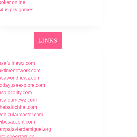
poker online
situs pkv games
LINKS
usafullnewz.com
uktimenetwork.com
usaworldnewz.com
todayusaexplore.com
usalocality.com
usafournewz.com
thebalochhal.com
vehicularmaster.com
vibesaccent.com
ampajavierdemiguel.org
brainboosters.co