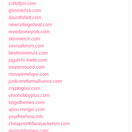
cultofjim.com
glimmerick.com
davidfollett.com
newcollegebeat.com
reverbnewyork.com
skinmerch.com
usvisaforum.com
bestmovierulz.com
jagalchi-trade.com
loopersound.com
minapenelope.com
justicereformalliance.com
cryptoglax.com
ohiohobbyplus.com
bogothemes.com
ajino-mingei.com
yourfreehost.info
cheapnorthfacejacketsm.com
gurjoshhomes.com