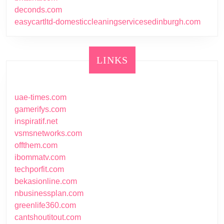
deconds.com
easycartltd-domesticcleaningservicesedinburgh.com
LINKS
uae-times.com
gamerifys.com
inspiratif.net
vsmsnetworks.com
offthem.com
ibommatv.com
techporfit.com
bekasionline.com
nbusinessplan.com
greenlife360.com
cantshoutitout.com