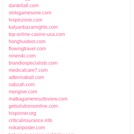
dantella6.com
slotsgamesone.com
hispinzone.com
kalyanbazarnights.com
top-online-casino-usa.com
honghuidoor.com
flowingtravel.com
nineniki.com
brandiospecialists.com
medicalcare7.com
adtennaball.com
nabzah.com
mongive.com
matkagameresultsview.com
getsolutionsonline.com
hispinner.org
criticalinsurance.info
nokariposter.com