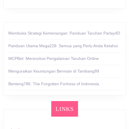
Membuka Strategi Kemenangan: Panduan Taruhan Parlay4D
Panduan Utama Mega228: Semua yang Perlu Anda Ketahui
MCPBet: Merevolusi Pengalaman Taruhan Online
Menguraikan Keuntungan Bermain di Tambang99
Benteng786: The Forgotten Fortress of Indonesia
LINKS