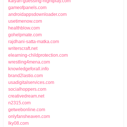
kalyan-guessing-nightplay.com
gameofpanels.com
androidappsdownloader.com
usetimenow.com
healthblow.com
gohelpmate.com
rajdhani-satta-matka.com
writerscraft.net
elearning-childprotection.com
wrestling4mena.com
knowledgeforall.info
brand2lastio.com
usadigitalservices.com
socialhoppers.com
creativedream.net
n2315.com
getwebonline.com
onlyfansheaven.com
lky08.com