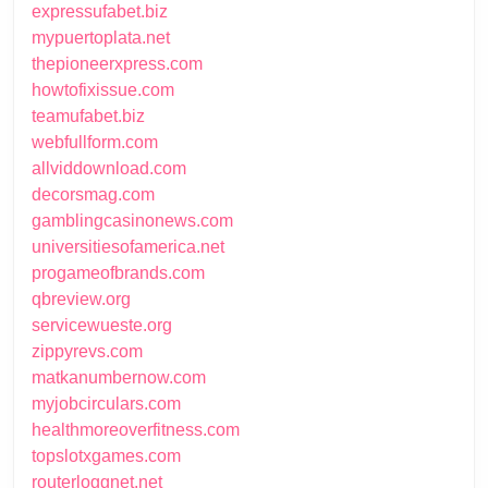
expressufabet.biz
mypuertoplata.net
thepioneerxpress.com
howtofixissue.com
teamufabet.biz
webfullform.com
allviddownload.com
decorsmag.com
gamblingcasinonews.com
universitiesofamerica.net
progameofbrands.com
qbreview.org
servicewueste.org
zippyrevs.com
matkanumbernow.com
myjobcirculars.com
healthmoreoverfitness.com
topslotxgames.com
routerloggnet.net