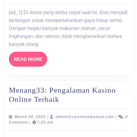
2025
Alami
[ad_1] Di dunia yang serba cepat saat ini, bisa menjadi
untuk
tantangan untuk mempertahankan gaya hidup sehat.
Peningkatan
Dengan begitu banyak makanan olahan, racun
Kesehatan
lingkungan, dan stresor, tidak mengherankan bahwa
banyak orang
READ
READ MORE
MORE
Menang33: Pengalaman Kasino
Menang33:
Online Terbaik
Pengalaman
Kasino
March
admin@cas
March 30, 2025
|
admin@casinorelaxluxe.com
|
0
30,
Comment
|
7:26 am
Online
2025
Terbaik