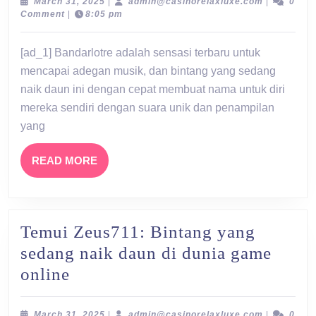
yang
March
admin@cas
March 31, 2025
|
admin@casinorelaxluxe.com
|
0
31,
Comment
|
8:05 pm
Meningk
2025
Adegan
[ad_1] Bandarlotre adalah sensasi terbaru untuk
Musik
mencapai adegan musik, dan bintang yang sedang
naik daun ini dengan cepat membuat nama untuk diri
mereka sendiri dengan suara unik dan penampilan
yang
READ
READ MORE
MORE
Temui Zeus711: Bintang yang
sedang naik daun di dunia game
Temui
online
Zeus711:
Bintang
March
admin@cas
March 31, 2025
|
admin@casinorelaxluxe.com
|
0