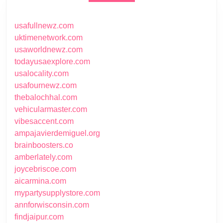
usafullnewz.com
uktimenetwork.com
usaworldnewz.com
todayusaexplore.com
usalocality.com
usafournewz.com
thebalochhal.com
vehicularmaster.com
vibesaccent.com
ampajavierdemiguel.org
brainboosters.co
amberlately.com
joycebriscoe.com
aicarmina.com
mypartysupplystore.com
annforwisconsin.com
findjaipur.com