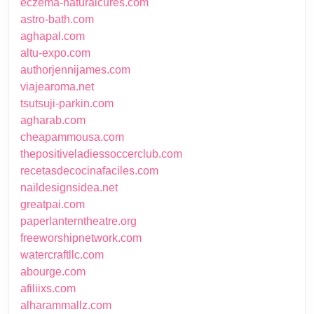
eczema-naturalcures.com
astro-bath.com
aghapal.com
altu-expo.com
authorjennijames.com
viajearoma.net
tsutsuji-parkin.com
agharab.com
cheapammousa.com
thepositiveladiessoccerclub.com
recetasdecocinafaciles.com
naildesignsidea.net
greatpai.com
paperlanterntheatre.org
freeworshipnetwork.com
watercraftllc.com
abourge.com
afiliixs.com
alharammallz.com