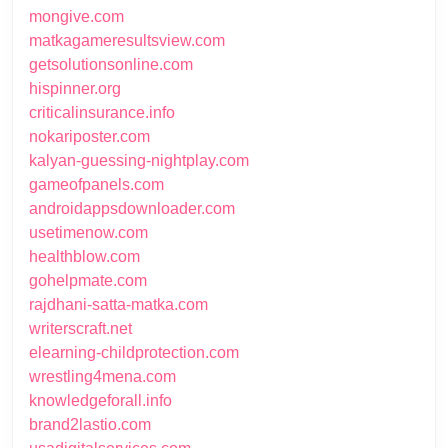
mongive.com
matkagameresultsview.com
getsolutionsonline.com
hispinner.org
criticalinsurance.info
nokariposter.com
kalyan-guessing-nightplay.com
gameofpanels.com
androidappsdownloader.com
usetimenow.com
healthblow.com
gohelpmate.com
rajdhani-satta-matka.com
writerscraft.net
elearning-childprotection.com
wrestling4mena.com
knowledgeforall.info
brand2lastio.com