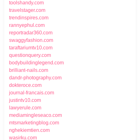
toolshandy.com
travelstager.com
trendinspires.com
rannyephul.com
reportradar360.com
swaggyfashion.com
taraftariumtv10.com
questionquery.com
bodybuildinglegend.com
brilliant-nails.com
dandr-photography.com
dokteroce.com
journal-francais.com
justintv10.com
lawyerule.com
mediamingleseaco.com
mtsmarketingblog.com
nghekiemtien.com
wasirku.com