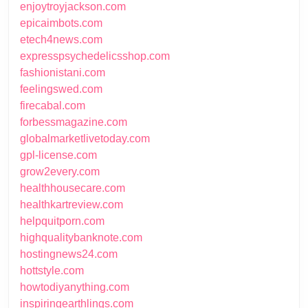
enjoytroyjackson.com
epicaimbots.com
etech4news.com
expresspsychedelicsshop.com
fashionistani.com
feelingswed.com
firecabal.com
forbessmagazine.com
globalmarketlivetoday.com
gpl-license.com
grow2every.com
healthhousecare.com
healthkartreview.com
helpquitporn.com
highqualitybanknote.com
hostingnews24.com
hottstyle.com
howtodiyanything.com
inspiringearthlings.com