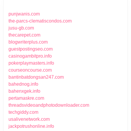
punjwanis.com
the-parcs-clematiscondos.com
jusu-gb.com
thecarepet.com
blogwriterplus.com
guestpostingseo.com
casinogambitpro.info
pokerplaymasters.info
courseoncourse.com
bantinbatdongsan247.com
bahednog.info
bahenxgek.info
pertamaskre.com
threadsvideoandphotodownloader.com
techgiddy.com
usalivenetwork.com
jackpotrushonline.info