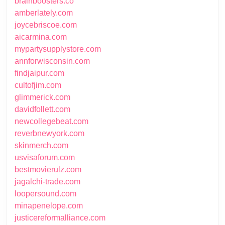
brainboosters.co
amberlately.com
joycebriscoe.com
aicarmina.com
mypartysupplystore.com
annforwisconsin.com
findjaipur.com
cultofjim.com
glimmerick.com
davidfollett.com
newcollegebeat.com
reverbnewyork.com
skinmerch.com
usvisaforum.com
bestmovierulz.com
jagalchi-trade.com
loopersound.com
minapenelope.com
justicereformalliance.com