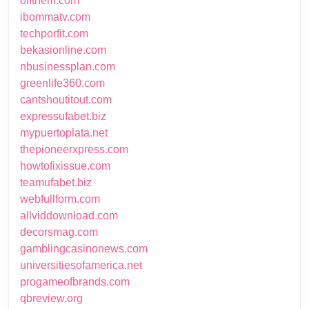
offthem.com
ibommatv.com
techporfit.com
bekasionline.com
nbusinessplan.com
greenlife360.com
cantshoutitout.com
expressufabet.biz
mypuertoplata.net
thepioneerxpress.com
howtofixissue.com
teamufabet.biz
webfullform.com
allviddownload.com
decorsmag.com
gamblingcasinonews.com
universitiesofamerica.net
progameofbrands.com
qbreview.org