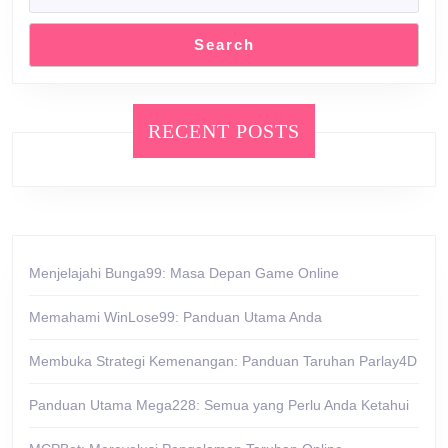
Search
RECENT POSTS
Menjelajahi Bunga99: Masa Depan Game Online
Memahami WinLose99: Panduan Utama Anda
Membuka Strategi Kemenangan: Panduan Taruhan Parlay4D
Panduan Utama Mega228: Semua yang Perlu Anda Ketahui