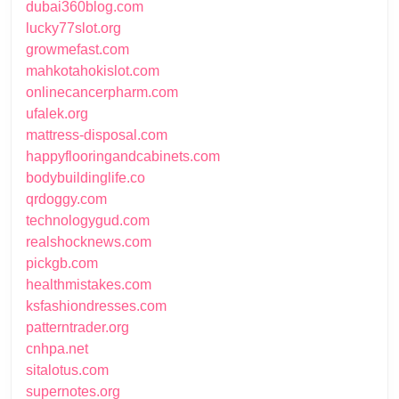
dubai360blog.com
lucky77slot.org
growmefast.com
mahkotahokislot.com
onlinecancerpharm.com
ufalek.org
mattress-disposal.com
happyflooringandcabinets.com
bodybuildinglife.co
qrdoggy.com
technologygud.com
realshocknews.com
pickgb.com
healthmistakes.com
ksfashiondresses.com
patterntrader.org
cnhpa.net
sitalotus.com
supernotes.org