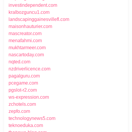
investindependent.com
kralbozguncu1.com
landscapinggainesvillefl.com
maisonhauturier.com
mascreator.com
menafahmi.com
mukhtarmeer.com
nascartoday.com
nqted.com
nzdriverlicence.com
pagalguru.com
pcegame.com
pgslot-r2.com
ws-expression.com
zchotels.com
zepfo.com
technologynews5.com
teknoeduka.com