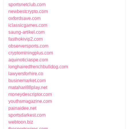
sportsnetclub.com
newbestcrypto.com
oxfordsave.com
iclassicgames.com
saung-artikel.com
fasthokivip2.com
observersports.com
cryptominingplus.com
aquinoticiaspe.com
longhairedfrenchbulldog.com
lawyersforhire.co
businemarket.com
matahari88play.net
moneydescriptor.com
youthsmagazine.com
painaidee.net
sportsdarkest.com
webtoon.biz
thesportswires.com