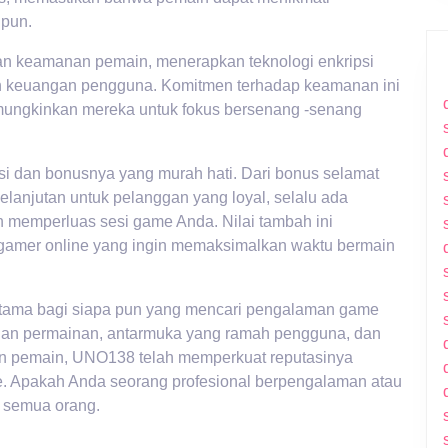
 pun.
n keamanan pemain, menerapkan teknologi enkripsi
dan keuangan pengguna. Komitmen terhadap keamanan ini
mungkinkan mereka untuk fokus bersenang -senang
si dan bonusnya yang murah hati. Dari bonus selamat
lanjutan untuk pelanggan yang loyal, selalu ada
 memperluas sesi game Anda. Nilai tambah ini
 gamer online yang ingin memaksimalkan waktu bermain
utama bagi siapa pun yang mencari pengalaman game
ilihan permainan, antarmuka yang ramah pengguna, dan
n pemain, UNO138 telah memperkuat reputasinya
ne. Apakah Anda seorang profesional berpengalaman atau
 semua orang.