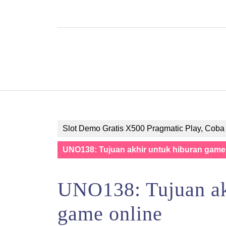
Skip
to
content
Skip
to
content
Slot Demo Gratis X500 Pragmatic Play, Coba 
UNO138: Tujuan akhir untuk hiburan game
UNO138: Tujuan ak
game online