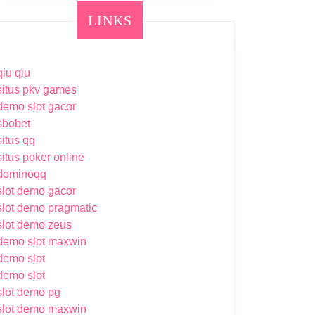
LINKS
qiu qiu
situs pkv games
demo slot gacor
sbobet
situs qq
situs poker online
dominoqq
slot demo gacor
slot demo pragmatic
slot demo zeus
demo slot maxwin
demo slot
demo slot
slot demo pg
slot demo maxwin