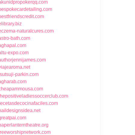
akunidpropokerqq.com
bespokecardetailing.com
bestfriendscredit.com
elibrary.biz
eczema-naturalcures.com
astro-bath.com
aghapal.com
altu-expo.com
authorjennijames.com
viajearoma.net
tsutsuji-parkin.com
agharab.com
cheapammousa.com
thepositiveladiessoccerclub.com
recetasdecocinafaciles.com
naildesignsidea.net
greatpai.com
paperlanterntheatre.org
freeworshipnetwork.com