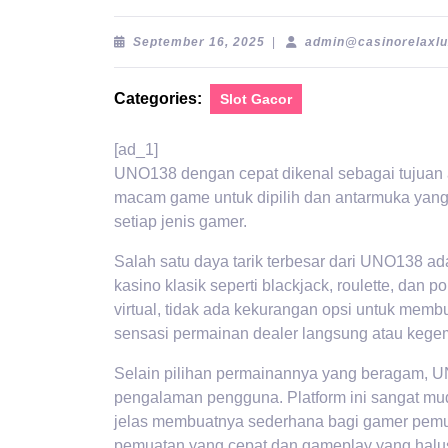
September
September 16, 2025
|
admin@casinorelaxl
16,
2025
Categories:
Slot Gacor
[ad_1]
UNO138 dengan cepat dikenal sebagai tujuan 
macam game untuk dipilih dan antarmuka ya
setiap jenis gamer.
Salah satu daya tarik terbesar dari UNO138 a
kasino klasik seperti blackjack, roulette, dan p
virtual, tidak ada kekurangan opsi untuk memb
sensasi permainan dealer langsung atau kegemb
Selain pilihan permainannya yang beragam, 
pengalaman pengguna. Platform ini sangat mudah
jelas membuatnya sederhana bagi gamer pemul
pemuatan yang cepat dan gameplay yang halu