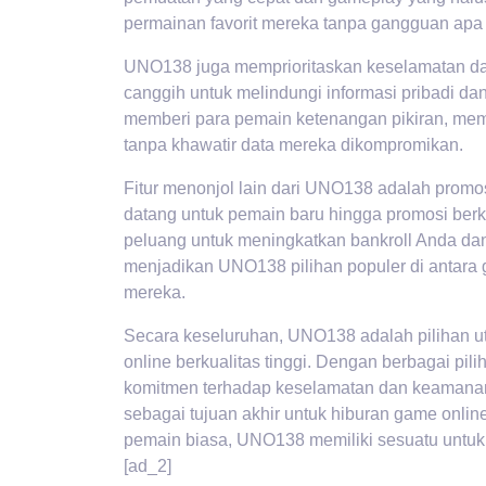
permainan favorit mereka tanpa gangguan apa
UNO138 juga memprioritaskan keselamatan da
canggih untuk melindungi informasi pribadi 
memberi para pemain ketenangan pikiran, me
tanpa khawatir data mereka dikompromikan.
Fitur menonjol lain dari UNO138 adalah promo
datang untuk pemain baru hingga promosi berke
peluang untuk meningkatkan bankroll Anda dan
menjadikan UNO138 pilihan populer di antara
mereka.
Secara keseluruhan, UNO138 adalah pilihan 
online berkualitas tinggi. Dengan berbagai p
komitmen terhadap keselamatan dan keamana
sebagai tujuan akhir untuk hiburan game onli
pemain biasa, UNO138 memiliki sesuatu untuk
[ad_2]