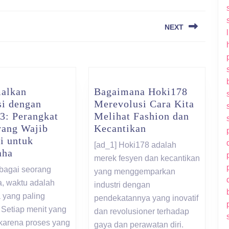
NEXT
Next
post:
alkan
Bagaimana Hoki178
si dengan
Merevolusi Cara Kita
3: Perangkat
Melihat Fashion dan
Bagaimana
yang Wajib
Kecantikan
Hoki178
i untuk
[ad_1] Hoki178 adalah
Maksimalkan
Merevolusi
aha
merek fesyen dan kecantikan
Efisiensi
Cara
bagai seorang
yang menggemparkan
dengan
Kita
, waktu adalah
industri dengan
Atlas123:
Melihat
 yang paling
pendekatannya yang inovatif
Perangkat
Fashion
 Setiap menit yang
dan revolusioner terhadap
Lunak
dan
karena proses yang
yang
gaya dan perawatan diri.
Kecantikan