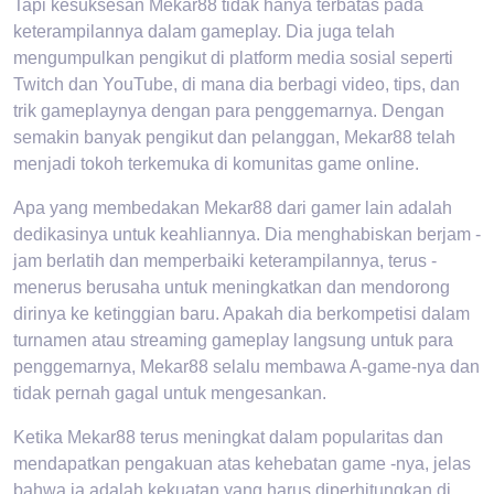
Tapi kesuksesan Mekar88 tidak hanya terbatas pada
keterampilannya dalam gameplay. Dia juga telah
mengumpulkan pengikut di platform media sosial seperti
Twitch dan YouTube, di mana dia berbagi video, tips, dan
trik gameplaynya dengan para penggemarnya. Dengan
semakin banyak pengikut dan pelanggan, Mekar88 telah
menjadi tokoh terkemuka di komunitas game online.
Apa yang membedakan Mekar88 dari gamer lain adalah
dedikasinya untuk keahliannya. Dia menghabiskan berjam -
jam berlatih dan memperbaiki keterampilannya, terus -
menerus berusaha untuk meningkatkan dan mendorong
dirinya ke ketinggian baru. Apakah dia berkompetisi dalam
turnamen atau streaming gameplay langsung untuk para
penggemarnya, Mekar88 selalu membawa A-game-nya dan
tidak pernah gagal untuk mengesankan.
Ketika Mekar88 terus meningkat dalam popularitas dan
mendapatkan pengakuan atas kehebatan game -nya, jelas
bahwa ia adalah kekuatan yang harus diperhitungkan di