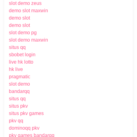
slot demo zeus
demo slot maxwin
demo slot
demo slot
slot demo pg
slot demo maxwin
situs qq
sbobet login
live hk lotto
hk live
pragmatic
slot demo
bandarqq
situs qq
situs pkv
situs pkv games
pkv qq
dominoqq pkv
pkv games bandarqq