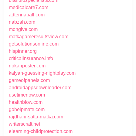
brandiospecialists.com
medicalcare7.com
adtennaball.com
nabzah.com
mongive.com
matkagameresultsview.com
getsolutionsonline.com
hispinner.org
criticalinsurance.info
nokariposter.com
kalyan-guessing-nightplay.com
gameofpanels.com
androidappsdownloader.com
usetimenow.com
healthblow.com
gohelpmate.com
rajdhani-satta-matka.com
writerscraft.net
elearning-childprotection.com