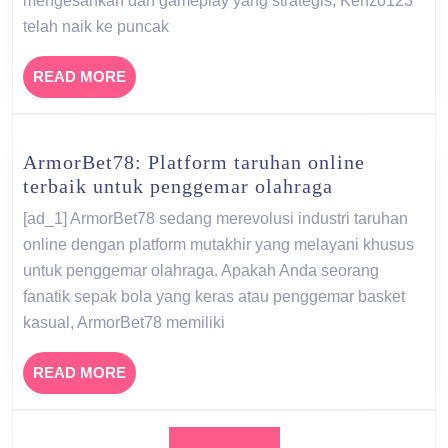
mengesankan dan gameplay yang strategis, Kenzo123
Tangga
telah naik ke puncak
di
Esports
READ
READ MORE
MORE
ArmorBet78: Platform taruhan online
ArmorBet78
terbaik untuk penggemar olahraga
Platform
[ad_1] ArmorBet78 sedang merevolusi industri taruhan
taruhan
online dengan platform mutakhir yang melayani khusus
online
untuk penggemar olahraga. Apakah Anda seorang
terbaik
fanatik sepak bola yang keras atau penggemar basket
untuk
kasual, ArmorBet78 memiliki
penggemar
olahraga
READ
READ MORE
MORE