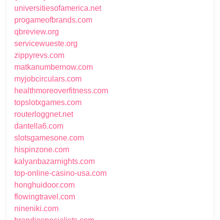
universitiesofamerica.net
progameofbrands.com
qbreview.org
servicewueste.org
zippyrevs.com
matkanumbernow.com
myjobcirculars.com
healthmoreoverfitness.com
topslotxgames.com
routerloggnet.net
dantella6.com
slotsgamesone.com
hispinzone.com
kalyanbazarnights.com
top-online-casino-usa.com
honghuidoor.com
flowingtravel.com
nineniki.com