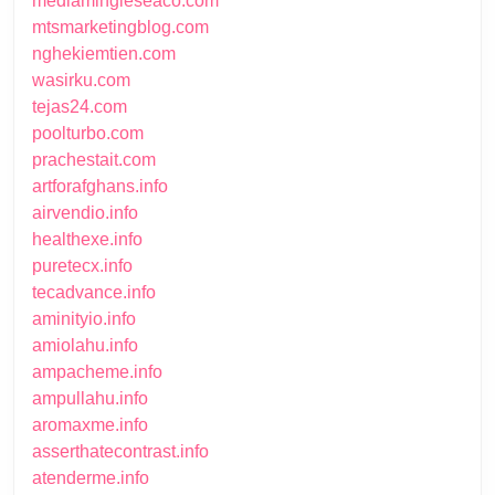
mediamingleseaco.com
mtsmarketingblog.com
nghekiemtien.com
wasirku.com
tejas24.com
poolturbo.com
prachestait.com
artforafghans.info
airvendio.info
healthexe.info
puretecx.info
tecadvance.info
aminityio.info
amiolahu.info
ampacheme.info
ampullahu.info
aromaxme.info
asserthatecontrast.info
atenderme.info