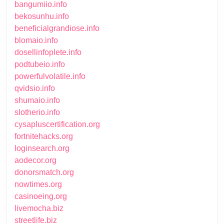
bangumiio.info
bekosunhu.info
beneficialgrandiose.info
blomaio.info
dosellinfoplete.info
podtubeio.info
powerfulvolatile.info
qvidsio.info
shumaio.info
slotherio.info
cysapluscertification.org
fortnitehacks.org
loginsearch.org
aodecor.org
donorsmatch.org
nowtimes.org
casinoeing.org
livemocha.biz
streetlife.biz