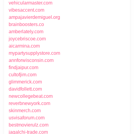
vehicularmaster.com
vibesaccent.com
ampajavierdemiguel.org
brainboosters.co
amberlately.com
joycebriscoe.com
aicarmina.com
mypartysupplystore.com
annforwisconsin.com
findjaipur.com
cultofjim.com
glimmerick.com
davidfollett.com
newcollegebeat.com
reverbnewyork.com
skinmerch.com
usvisaforum.com
bestmovierulz.com
jagalchi-trade.com