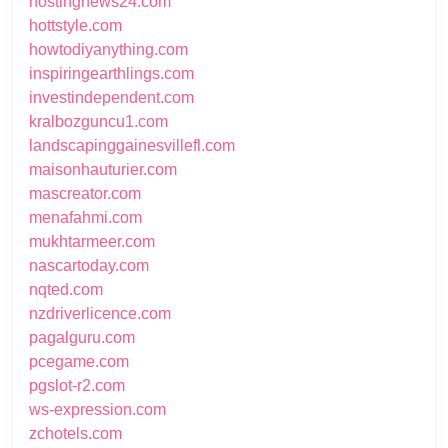
hostingnews24.com
hottstyle.com
howtodiyanything.com
inspiringearthlings.com
investindependent.com
kralbozguncu1.com
landscapinggainesvillefl.com
maisonhauturier.com
mascreator.com
menafahmi.com
mukhtarmeer.com
nascartoday.com
nqted.com
nzdriverlicence.com
pagalguru.com
pcegame.com
pgslot-r2.com
ws-expression.com
zchotels.com