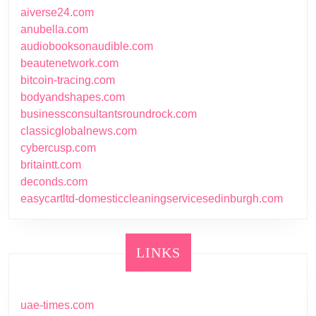
aiverse24.com
anubella.com
audiobooksonaudible.com
beautenetwork.com
bitcoin-tracing.com
bodyandshapes.com
businessconsultantsroundrock.com
classicglobalnews.com
cybercusp.com
britaintt.com
deconds.com
easycartltd-domesticcleaningservicesedinburgh.com
LINKS
uae-times.com