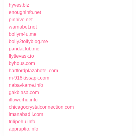
hyves.biz
enoughinfo.net
pinhive.net
warnabet.net
bollym4u.me
bolly2tollyblog.me
pandaclub.me
flyttevask.io
byhous.com
hartfordplazahotel.com
m-918kissapk.com
nabavkame.info
gakbiasa.com
iflowerhu.info
chicagocrystalconnection.com
imanabadii.com
trilipohu.info
appruptio.info