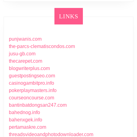
LINKS
punjwanis.com
the-parcs-clematiscondos.com
jusu-gb.com
thecarepet.com
blogwriterplus.com
guestpostingseo.com
casinogambitpro.info
pokerplaymasters.info
courseoncourse.com
bantinbatdongsan247.com
bahednog.info
bahenxgek.info
pertamaskre.com
threadsvideoandphotodownloader.com