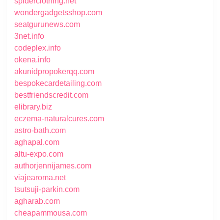
spiderclothing.net
wondergadgetsshop.com
seatgurunews.com
3net.info
codeplex.info
okena.info
akunidpropokerqq.com
bespokecardetailing.com
bestfriendscredit.com
elibrary.biz
eczema-naturalcures.com
astro-bath.com
aghapal.com
altu-expo.com
authorjennijames.com
viajearoma.net
tsutsuji-parkin.com
agharab.com
cheapammousa.com