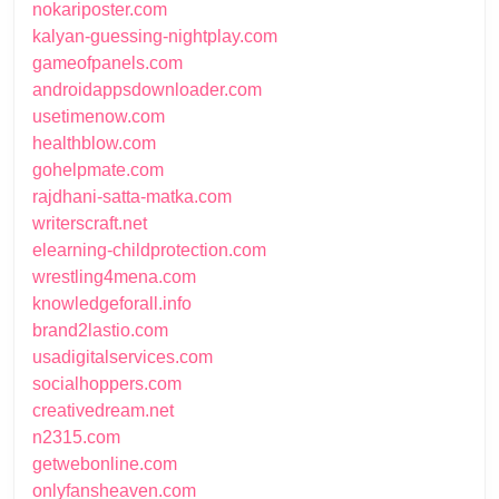
nokariposter.com
kalyan-guessing-nightplay.com
gameofpanels.com
androidappsdownloader.com
usetimenow.com
healthblow.com
gohelpmate.com
rajdhani-satta-matka.com
writerscraft.net
elearning-childprotection.com
wrestling4mena.com
knowledgeforall.info
brand2lastio.com
usadigitalservices.com
socialhoppers.com
creativedream.net
n2315.com
getwebonline.com
onlyfansheaven.com