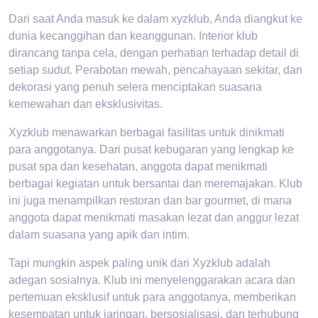
Dari saat Anda masuk ke dalam xyzklub, Anda diangkut ke
dunia kecanggihan dan keanggunan. Interior klub
dirancang tanpa cela, dengan perhatian terhadap detail di
setiap sudut. Perabotan mewah, pencahayaan sekitar, dan
dekorasi yang penuh selera menciptakan suasana
kemewahan dan eksklusivitas.
Xyzklub menawarkan berbagai fasilitas untuk dinikmati
para anggotanya. Dari pusat kebugaran yang lengkap ke
pusat spa dan kesehatan, anggota dapat menikmati
berbagai kegiatan untuk bersantai dan meremajakan. Klub
ini juga menampilkan restoran dan bar gourmet, di mana
anggota dapat menikmati masakan lezat dan anggur lezat
dalam suasana yang apik dan intim.
Tapi mungkin aspek paling unik dari Xyzklub adalah
adegan sosialnya. Klub ini menyelenggarakan acara dan
pertemuan eksklusif untuk para anggotanya, memberikan
kesempatan untuk jaringan, bersosialisasi, dan terhubung