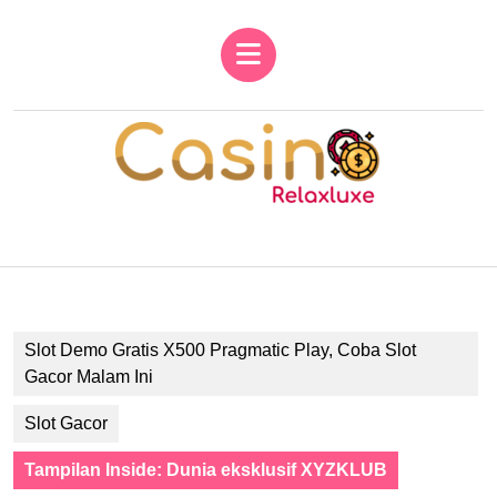
Skip
to
Open
content
Button
Skip
to
content
Slot Demo Gratis X500 Pragmatic Play, Coba Slot
Gacor Malam Ini
Slot Gacor
Tampilan Inside: Dunia eksklusif XYZKLUB