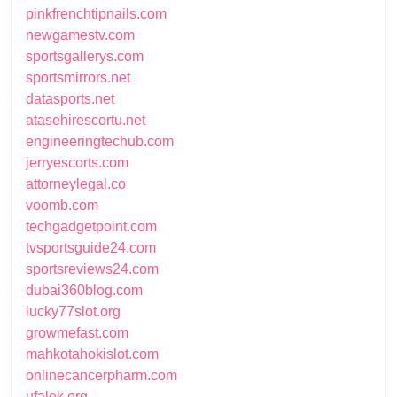
pinkfrenchtipnails.com
newgamestv.com
sportsgallerys.com
sportsmirrors.net
datasports.net
atasehirescortu.net
engineeringtechub.com
jerryescorts.com
attorneylegal.co
voomb.com
techgadgetpoint.com
tvsportsguide24.com
sportsreviews24.com
dubai360blog.com
lucky77slot.org
growmefast.com
mahkotahokislot.com
onlinecancerpharm.com
ufalek.org