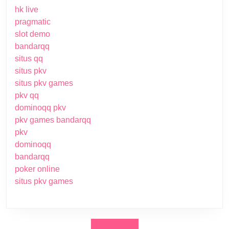
hk live
pragmatic
slot demo
bandarqq
situs qq
situs pkv
situs pkv games
pkv qq
dominoqq pkv
pkv games bandarqq
pkv
dominoqq
bandarqq
poker online
situs pkv games