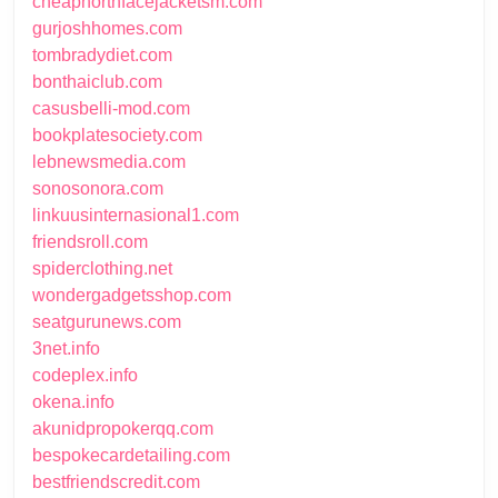
cheapnorthfacejacketsm.com
gurjoshhomes.com
tombradydiet.com
bonthaiclub.com
casusbelli-mod.com
bookplatesociety.com
lebnewsmedia.com
sonosonora.com
linkuusinternasional1.com
friendsroll.com
spiderclothing.net
wondergadgetsshop.com
seatgurunews.com
3net.info
codeplex.info
okena.info
akunidpropokerqq.com
bespokecardetailing.com
bestfriendscredit.com