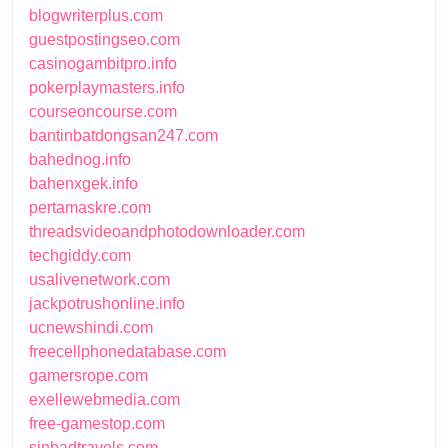
blogwriterplus.com
guestpostingseo.com
casinogambitpro.info
pokerplaymasters.info
courseoncourse.com
bantinbatdongsan247.com
bahednog.info
bahenxgek.info
pertamaskre.com
threadsvideoandphotodownloader.com
techgiddy.com
usalivenetwork.com
jackpotrushonline.info
ucnewshindi.com
freecellphonedatabase.com
gamersrope.com
exellewebmedia.com
free-gamestop.com
sinbadtravels.com