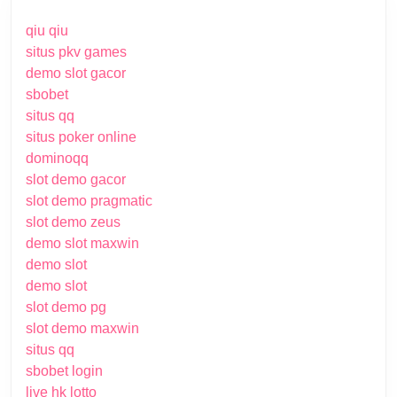
qiu qiu
situs pkv games
demo slot gacor
sbobet
situs qq
situs poker online
dominoqq
slot demo gacor
slot demo pragmatic
slot demo zeus
demo slot maxwin
demo slot
demo slot
slot demo pg
slot demo maxwin
situs qq
sbobet login
live hk lotto