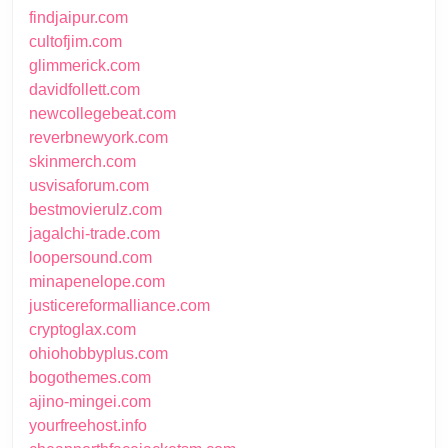
findjaipur.com
cultofjim.com
glimmerick.com
davidfollett.com
newcollegebeat.com
reverbnewyork.com
skinmerch.com
usvisaforum.com
bestmovierulz.com
jagalchi-trade.com
loopersound.com
minapenelope.com
justicereformalliance.com
cryptoglax.com
ohiohobbyplus.com
bogothemes.com
ajino-mingei.com
yourfreehost.info