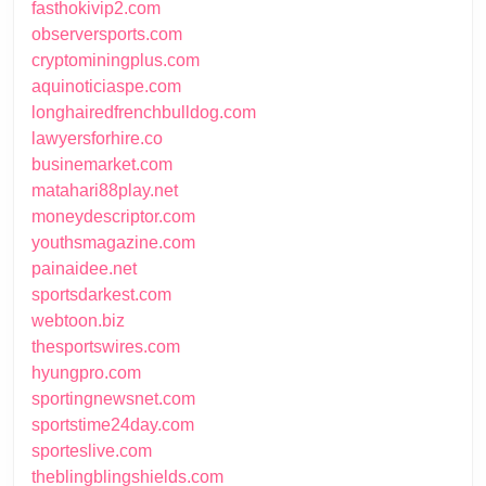
fasthokivip2.com
observersports.com
cryptominingplus.com
aquinoticiaspe.com
longhairedfrenchbulldog.com
lawyersforhire.co
businemarket.com
matahari88play.net
moneydescriptor.com
youthsmagazine.com
painaidee.net
sportsdarkest.com
webtoon.biz
thesportswires.com
hyungpro.com
sportingnewsnet.com
sportstime24day.com
sporteslive.com
theblingblingshields.com