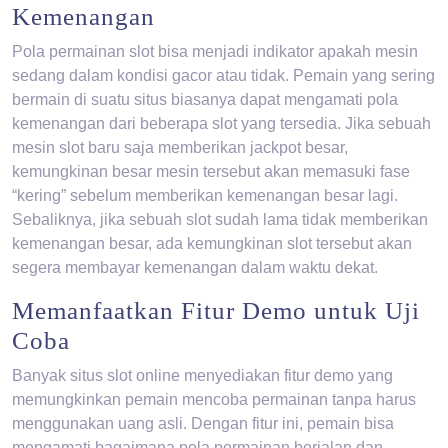
Kemenangan
Pola permainan slot bisa menjadi indikator apakah mesin
sedang dalam kondisi gacor atau tidak. Pemain yang sering
bermain di suatu situs biasanya dapat mengamati pola
kemenangan dari beberapa slot yang tersedia. Jika sebuah
mesin slot baru saja memberikan jackpot besar,
kemungkinan besar mesin tersebut akan memasuki fase
“kering” sebelum memberikan kemenangan besar lagi.
Sebaliknya, jika sebuah slot sudah lama tidak memberikan
kemenangan besar, ada kemungkinan slot tersebut akan
segera membayar kemenangan dalam waktu dekat.
Memanfaatkan Fitur Demo untuk Uji
Coba
Banyak situs slot online menyediakan fitur demo yang
memungkinkan pemain mencoba permainan tanpa harus
menggunakan uang asli. Dengan fitur ini, pemain bisa
mengamati bagaimana pola permainan berjalan dan