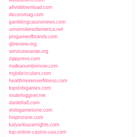
allviddownload.com
decorsmag.com
gamblingcasinonews.com
universitiesofamerica.net
progameofbrands.com
qbreview.org
servicewueste.org
zippyrevs.com
matkanumbernow.com
myjobcirculars.com
healthmoreoverfitness.com
topslotxgames.com
routerloggnet.net
dantella6.com
slotsgamesone.com
hispinzone.com
kalyanbazarnights.com
top-online-casino-usa.com