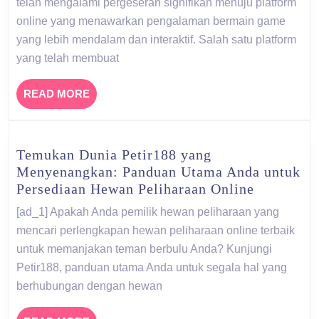
telah mengalami pergeseran signifikan menuju platform
Pla
online yang menawarkan pengalaman bermain game
Ini
yang lebih mendalam dan interaktif. Salah satu platform
Mer
yang telah membuat
Pen
Ber
READ
READ MORE
Ga
MORE
Temukan Dunia Petir188 yang
Menyenangkan: Panduan Utama Anda untuk
Temukan
Persediaan Hewan Peliharaan Online
Dunia
[ad_1] Apakah Anda pemilik hewan peliharaan yang
Petir188
mencari perlengkapan hewan peliharaan online terbaik
yang
untuk memanjakan teman berbulu Anda? Kunjungi
Menyenan
Petir188, panduan utama Anda untuk segala hal yang
Panduan
berhubungan dengan hewan
Utama
Anda