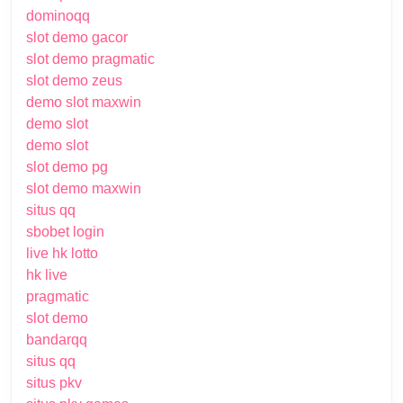
dominoqq
slot demo gacor
slot demo pragmatic
slot demo zeus
demo slot maxwin
demo slot
demo slot
slot demo pg
slot demo maxwin
situs qq
sbobet login
live hk lotto
hk live
pragmatic
slot demo
bandarqq
situs qq
situs pkv