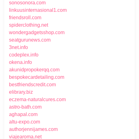
sonosonora.com
linkuusinternasional1.com
friendsroll.com
spiderclothing.net
wondergadgetsshop.com
seatgurunews.com
3net.info
codeplex.info
okena.info
akunidpropokerqq.com
bespokecardetailing.com
bestfriendscredit.com
elibrary.biz
eczema-naturalcures.com
astro-bath.com
aghapal.com
altu-expo.com
authorjennijames.com
viajearoma.net