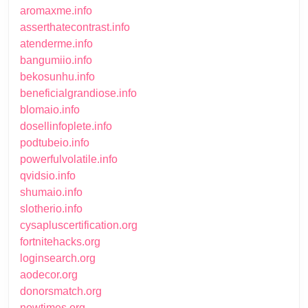
aromaxme.info
asserthatecontrast.info
atenderme.info
bangumiio.info
bekosunhu.info
beneficialgrandiose.info
blomaio.info
dosellinfoplete.info
podtubeio.info
powerfulvolatile.info
qvidsio.info
shumaio.info
slotherio.info
cysapluscertification.org
fortnitehacks.org
loginsearch.org
aodecor.org
donorsmatch.org
nowtimes.org