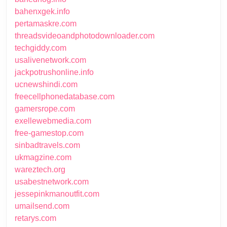
bahenxgek.info
pertamaskre.com
threadsvideoandphotodownloader.com
techgiddy.com
usalivenetwork.com
jackpotrushonline.info
ucnewshindi.com
freecellphonedatabase.com
gamersrope.com
exellewebmedia.com
free-gamestop.com
sinbadtravels.com
ukmagzine.com
wareztech.org
usabestnetwork.com
jessepinkmanoutfit.com
umailsend.com
retarys.com