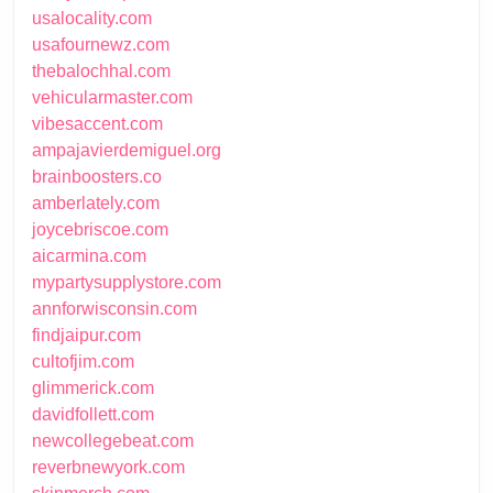
usalocality.com
usafournewz.com
thebalochhal.com
vehicularmaster.com
vibesaccent.com
ampajavierdemiguel.org
brainboosters.co
amberlately.com
joycebriscoe.com
aicarmina.com
mypartysupplystore.com
annforwisconsin.com
findjaipur.com
cultofjim.com
glimmerick.com
davidfollett.com
newcollegebeat.com
reverbnewyork.com