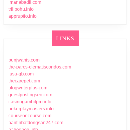
imanabadii.com
trilipohu.info
appruptio.info
LINKS
punjwanis.com
the-parcs-clematiscondos.com
jusu-gb.com
thecarepet.com
blogwriterplus.com
guestpostingseo.com
casinogambitpro.info
pokerplaymasters.info
courseoncourse.com
bantinbatdongsan247.com
bahednog.info