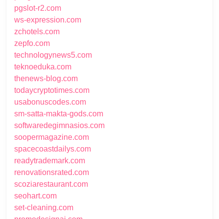
pgslot-r2.com
ws-expression.com
zchotels.com
zepfo.com
technologynews5.com
teknoeduka.com
thenews-blog.com
todaycryptotimes.com
usabonuscodes.com
sm-satta-makta-gods.com
softwaredegimnasios.com
soopermagazine.com
spacecoastdailys.com
readytrademark.com
renovationsrated.com
scoziarestaurant.com
seohart.com
set-cleaning.com