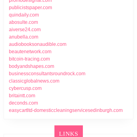
promodesignai.com
publicistspaper.com
quindaily.com
abosulte.com
aiverse24.com
anubella.com
audiobooksonaudible.com
beautenetwork.com
bitcoin-tracing.com
bodyandshapes.com
businessconsultantsroundrock.com
classicglobalnews.com
cybercusp.com
britaintt.com
deconds.com
easycartltd-domesticcleaningservicesedinburgh.com
LINKS