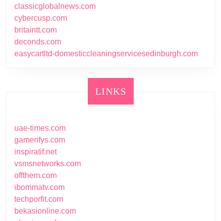
classicglobalnews.com
cybercusp.com
britaintt.com
deconds.com
easycartltd-domesticcleaningservicesedinburgh.com
LINKS
uae-times.com
gamerifys.com
inspiratif.net
vsmsnetworks.com
offthem.com
ibommatv.com
techporfit.com
bekasionline.com