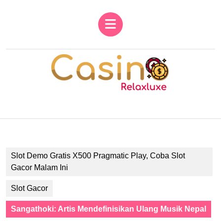
Skip
to
Open
content
Button
Skip
to
content
Slot Demo Gratis X500 Pragmatic Play, Coba Slot
Gacor Malam Ini
Slot Gacor
Sangathoki: Artis Mendefinisikan Ulang Musik Nepal