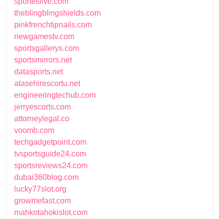
sporteslive.com
theblingblingshields.com
pinkfrenchtipnails.com
newgamestv.com
sportsgallerys.com
sportsmirrors.net
datasports.net
atasehirescortu.net
engineeringtechub.com
jerryescorts.com
attorneylegal.co
voomb.com
techgadgetpoint.com
tvsportsguide24.com
sportsreviews24.com
dubai360blog.com
lucky77slot.org
growmefast.com
mahkotahokislot.com