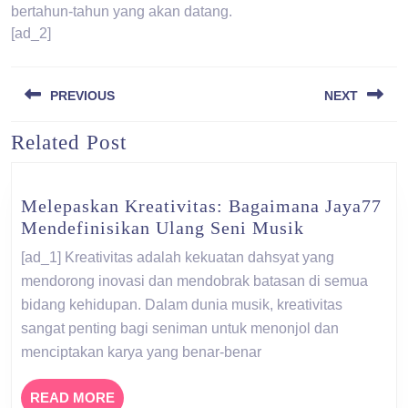
bertahun-tahun yang akan datang.
[ad_2]
Post
PREVIOUS
NEXT
navigation
Related Post
Previous
Next
post:
post:
Melepaskan Kreativitas: Bagaimana Jaya77
Melepaskan
Mendefinisikan Ulang Seni Musik
Kreativitas:
[ad_1] Kreativitas adalah kekuatan dahsyat yang
Bagaimana
mendorong inovasi dan mendobrak batasan di semua
Jaya77
bidang kehidupan. Dalam dunia musik, kreativitas
Mendefinisi
sangat penting bagi seniman untuk menonjol dan
Ulang
menciptakan karya yang benar-benar
Seni
Musik
READ
READ MORE