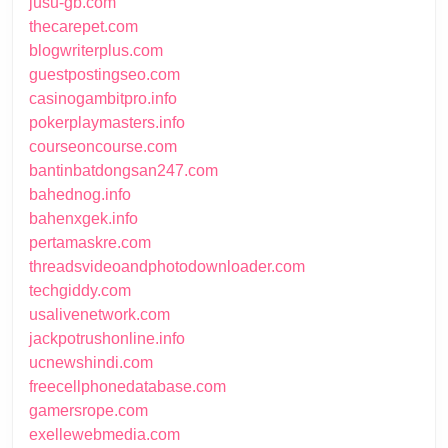
jusu-gb.com
thecarepet.com
blogwriterplus.com
guestpostingseo.com
casinogambitpro.info
pokerplaymasters.info
courseoncourse.com
bantinbatdongsan247.com
bahednog.info
bahenxgek.info
pertamaskre.com
threadsvideoandphotodownloader.com
techgiddy.com
usalivenetwork.com
jackpotrushonline.info
ucnewshindi.com
freecellphonedatabase.com
gamersrope.com
exellewebmedia.com