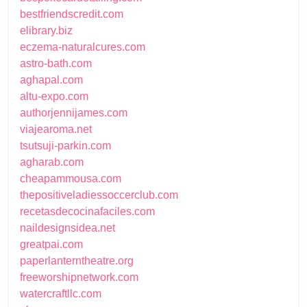
bestfriendscredit.com
elibrary.biz
eczema-naturalcures.com
astro-bath.com
aghapal.com
altu-expo.com
authorjennijames.com
viajearoma.net
tsutsuji-parkin.com
agharab.com
cheapammousa.com
thepositiveladiessoccerclub.com
recetasdecocinafaciles.com
naildesignsidea.net
greatpai.com
paperlanterntheatre.org
freeworshipnetwork.com
watercraftllc.com