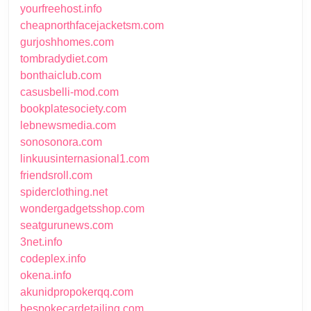
yourfreehost.info
cheapnorthfacejacketsm.com
gurjoshhomes.com
tombradydiet.com
bonthaiclub.com
casusbelli-mod.com
bookplatesociety.com
lebnewsmedia.com
sonosonora.com
linkuusinternasional1.com
friendsroll.com
spiderclothing.net
wondergadgetsshop.com
seatgurunews.com
3net.info
codeplex.info
okena.info
akunidpropokerqq.com
bespokecardetailing.com