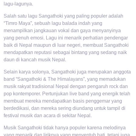
lagu-lagunya.
Salah satu lagu Sangathoki yang paling populer adalah
“Timro Maya”, sebuah lagu balada indah yang
menampilkan jangkauan vokal dan gaya menyanyinya
yang penuh emosi. Lagu ini menarik perhatian pendengar
baik di Nepal maupun di luar negeri, membuat Sangathoki
mendapatkan reputasi sebagai bintang yang sedang naik
daun di kancah musik Nepal.
Selain karya solonya, Sangathoki juga merupakan anggota
band “Sangathoki & The Himalayans”, yang memadukan
musik rakyat tradisional Nepal dengan pengaruh rock dan
pop kontemporer. Pertunjukan live band yang energik telah
membuat mereka mendapatkan basis penggemar yang
berdedikasi, dan mereka sering diundang untuk tampil di
festival musik dan acara di sekitar Nepal.
Musik Sangathoki tidak hanya populer karena melodinya
yang menarik dan liriknya yang menyentuh hati, tetapi juga