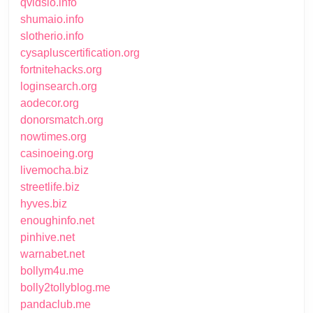
qvidsio.info
shumaio.info
slotherio.info
cysapluscertification.org
fortnitehacks.org
loginsearch.org
aodecor.org
donorsmatch.org
nowtimes.org
casinoeing.org
livemocha.biz
streetlife.biz
hyves.biz
enoughinfo.net
pinhive.net
warnabet.net
bollym4u.me
bolly2tollyblog.me
pandaclub.me