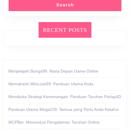
Search
RECENT POSTS
Menjelajahi Bunga99: Masa Depan Game Online
Memahami WinLose99: Panduan Utama Anda
Membuka Strategi Kemenangan: Panduan Taruhan Parlay4D
Panduan Utama Mega228: Semua yang Perlu Anda Ketahui
MCPBet: Merevolusi Pengalaman Taruhan Online