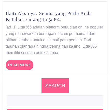
yang
mendebarkan
Ikuti Aksinya: Semua yang Perlu Anda
Ikuti
Ketahui tentang Liga365
Aksinya:
[ad_1] Liga365 adalah platform perjudian online populer
Semua
yang menawarkan berbagai macam permainan dan
yang
pilihan taruhan untuk dinikmati para pemain. Dari
Perlu
taruhan olahraga hingga permainan kasino, Liga365
Anda
memiliki sesuatu untuk semua
Ketahui
tentang
READ
READ MORE
Liga365
MORE
SEARCH