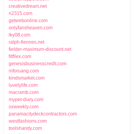
creativedream.net
n2315.com
getwebonline.com
onlyfansheaven.com
lky08.com
ralph-fiennes.net
fielder-maximum-discount.net
fitfllex.com
genesisbusinesscredit.com
inforuang.com
kindsmarket.com
luvelylife.com
macramb.com
mypet-diary.com
oxweekly.com
panamacitydeckcontractors.com
westfashions.com
toolshandy.com