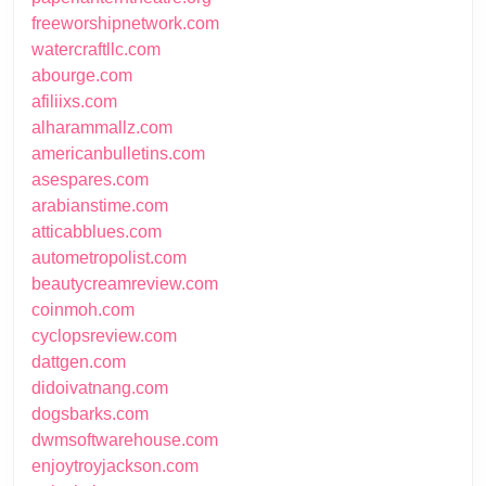
freeworshipnetwork.com
watercraftllc.com
abourge.com
afiliixs.com
alharammallz.com
americanbulletins.com
asespares.com
arabianstime.com
atticabblues.com
autometropolist.com
beautycreamreview.com
coinmoh.com
cyclopsreview.com
dattgen.com
didoivatnang.com
dogsbarks.com
dwmsoftwarehouse.com
enjoytroyjackson.com