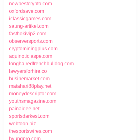
newbestcrypto.com
oxfordsave.com
iclassicgames.com
saung-artikel.com
fasthokivip2.com
observersports.com
cryptominingplus.com
aquinoticiaspe.com
longhairedfrenchbulldog.com
lawyersforhire.co
businemarket.com
matahari88play.net
moneydescriptor.com
youthsmagazine.com
painaidee.net
sportsdarkest.com
webtoon.biz
thesportswires.com
hyungpro.com