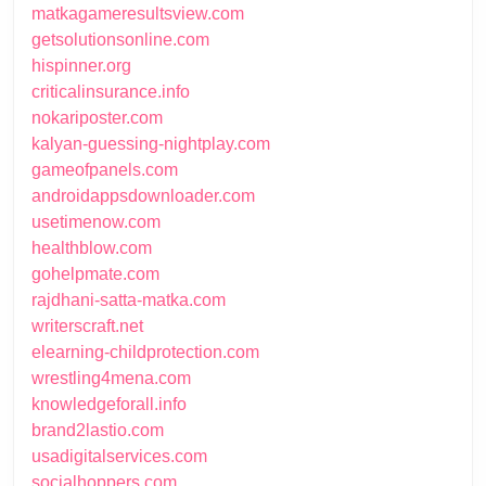
matkagameresultsview.com
getsolutionsonline.com
hispinner.org
criticalinsurance.info
nokariposter.com
kalyan-guessing-nightplay.com
gameofpanels.com
androidappsdownloader.com
usetimenow.com
healthblow.com
gohelpmate.com
rajdhani-satta-matka.com
writerscraft.net
elearning-childprotection.com
wrestling4mena.com
knowledgeforall.info
brand2lastio.com
usadigitalservices.com
socialhoppers.com