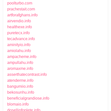
poolturbo.com
prachestait.com
artforafghans.info
airvendio.info
healthexe.info
puretecx.info
tecadvance.info
aminityio.info
amiolahu.info
ampacheme.info
ampullahu.info
aromaxme.info
asserthatecontrast.info
atenderme.info
bangumiio.info
bekosunhu.info
beneficialgrandiose.info
blomaio.info
dosellinfoplete.info