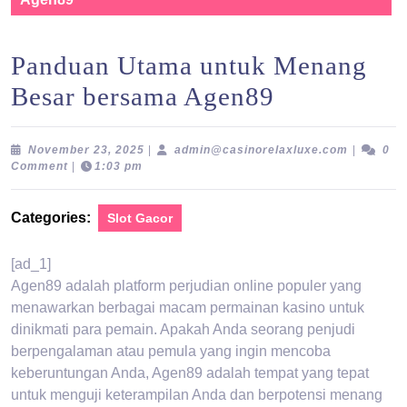
Panduan Utama untuk Menang
Besar bersama Agen89
November
admin@ca
November 23, 2025
|
admin@casinorelaxluxe.com
|
0
23,
Comment
|
1:03 pm
2025
Categories:
Slot Gacor
[ad_1]
Agen89 adalah platform perjudian online populer yang
menawarkan berbagai macam permainan kasino untuk
dinikmati para pemain. Apakah Anda seorang penjudi
berpengalaman atau pemula yang ingin mencoba
keberuntungan Anda, Agen89 adalah tempat yang tepat
untuk menguji keterampilan Anda dan berpotensi menang