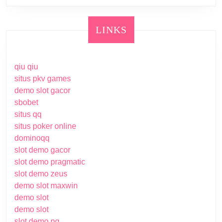
LINKS
qiu qiu
situs pkv games
demo slot gacor
sbobet
situs qq
situs poker online
dominoqq
slot demo gacor
slot demo pragmatic
slot demo zeus
demo slot maxwin
demo slot
demo slot
slot demo pg