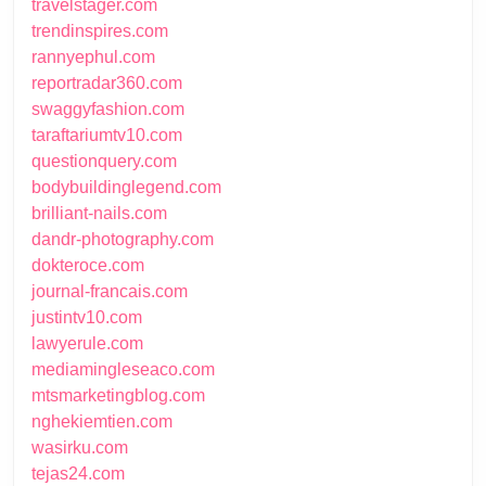
travelstager.com
trendinspires.com
rannyephul.com
reportradar360.com
swaggyfashion.com
taraftariumtv10.com
questionquery.com
bodybuildinglegend.com
brilliant-nails.com
dandr-photography.com
dokteroce.com
journal-francais.com
justintv10.com
lawyerule.com
mediamingleseaco.com
mtsmarketingblog.com
nghekiemtien.com
wasirku.com
tejas24.com