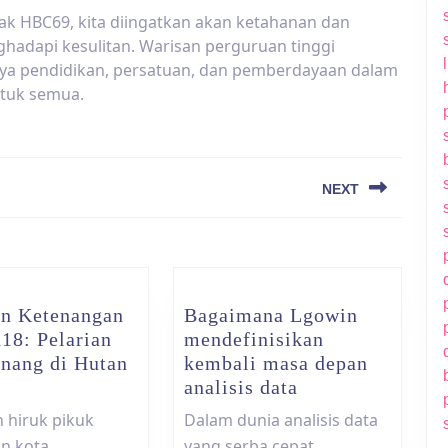
k HBC69, kita diingatkan akan ketahanan dan
hadapi kesulitan. Warisan perguruan tinggi
nya pendidikan, persatuan, dan pemberdayaan dalam
ntuk semua.
NEXT
Next
post:
n Ketenangan
Bagaimana Lgowin
18: Pelarian
mendefinisikan
nang di Hutan
kembali masa depan
mukan
Bagaimana
analisis data
tenangan
Lgowin
h hiruk pikuk
Dalam dunia analisis data
kura118:
mendefinisikan
n kota,
yang serba cepat,