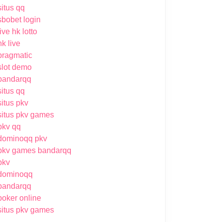
situs qq
sbobet login
live hk lotto
hk live
pragmatic
slot demo
bandarqq
situs qq
situs pkv
situs pkv games
pkv qq
dominoqq pkv
pkv games bandarqq
pkv
dominoqq
bandarqq
poker online
situs pkv games