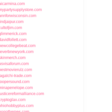
aicarmina.com
mypartysupplystore.com
annforwisconsin.com
findjaipur.com
cultofjim.com
glimmerick.com
davidfollett.com
newcollegebeat.com
reverbnewyork.com
skinmerch.com
usvisaforum.com
bestmovierulz.com
jagalchi-trade.com
loopersound.com
minapenelope.com
justicereformalliance.com
cryptoglax.com
ohiohobbyplus.com
bogothemes.com