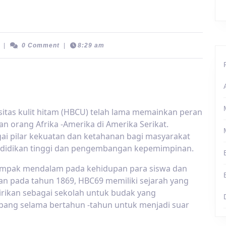
admin@casinorelaxluxe.com
|
0 Comment
|
8:29 am
rsitas kulit hitam (HBCU) telah lama memainkan peran
 orang Afrika -Amerika di Amerika Serikat.
gai pilar kekuatan dan ketahanan bagi masyarakat
ndidikan tinggi dan pengembangan kepemimpinan.
ampak mendalam pada kehidupan para siswa dan
kan pada tahun 1869, HBC69 memiliki sejarah yang
dirikan sebagai sekolah untuk budak yang
mbang selama bertahun -tahun untuk menjadi suar