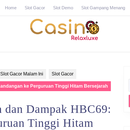
Home
Slot Gacor
Slot Demo
Slot Gampang Menang
Slot Gacor Malam Ini
Slot Gacor
andangan ke Perguruan Tinggi Hitam Bersejarah
ah dan Dampak HBC69:
uruan Tinggi Hitam