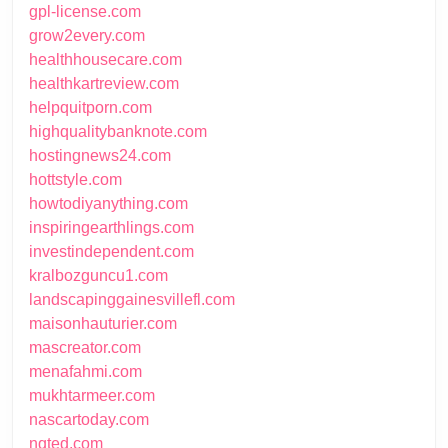
gpl-license.com
grow2every.com
healthhousecare.com
healthkartreview.com
helpquitporn.com
highqualitybanknote.com
hostingnews24.com
hottstyle.com
howtodiyanything.com
inspiringearthlings.com
investindependent.com
kralbozguncu1.com
landscapinggainesvillefl.com
maisonhauturier.com
mascreator.com
menafahmi.com
mukhtarmeer.com
nascartoday.com
nqted.com