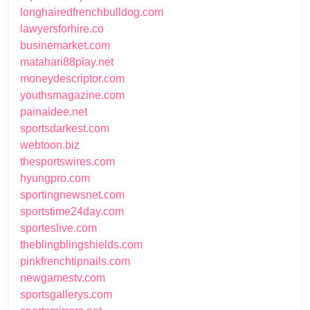
longhairedfrenchbulldog.com
lawyersforhire.co
businemarket.com
matahari88play.net
moneydescriptor.com
youthsmagazine.com
painaidee.net
sportsdarkest.com
webtoon.biz
thesportswires.com
hyungpro.com
sportingnewsnet.com
sportstime24day.com
sporteslive.com
theblingblingshields.com
pinkfrenchtipnails.com
newgamestv.com
sportsgallerys.com