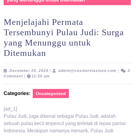
Menjelajahi Permata
Tersembunyi Pulau Judi: Surga
yang Menunggu untuk
Ditemukan
December
admin@ca
December 20, 2024
|
admin@casinorelaxluxe.com
|
0
20,
Comment
|
11:50 am
2024
Categories:
Uncategorized
[ad_1]
Pulau Judi, juga dikenal sebagai Pulau Judi, adalah
sebuah pulau kecil terpencil yang terletak di lepas pantai
Indonesia. Meskipun namanya menarik, Pulau Judi