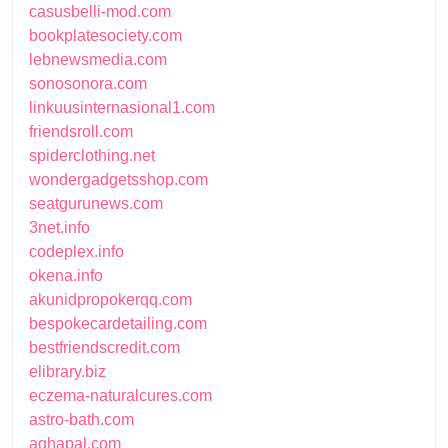
casusbelli-mod.com
bookplatesociety.com
lebnewsmedia.com
sonosonora.com
linkuusinternasional1.com
friendsroll.com
spiderclothing.net
wondergadgetsshop.com
seatgurunews.com
3net.info
codeplex.info
okena.info
akunidpropokerqq.com
bespokecardetailing.com
bestfriendscredit.com
elibrary.biz
eczema-naturalcures.com
astro-bath.com
aghapal.com