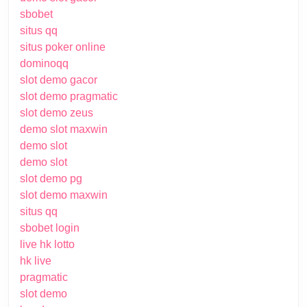
sbobet
situs qq
situs poker online
dominoqq
slot demo gacor
slot demo pragmatic
slot demo zeus
demo slot maxwin
demo slot
demo slot
slot demo pg
slot demo maxwin
situs qq
sbobet login
live hk lotto
hk live
pragmatic
slot demo