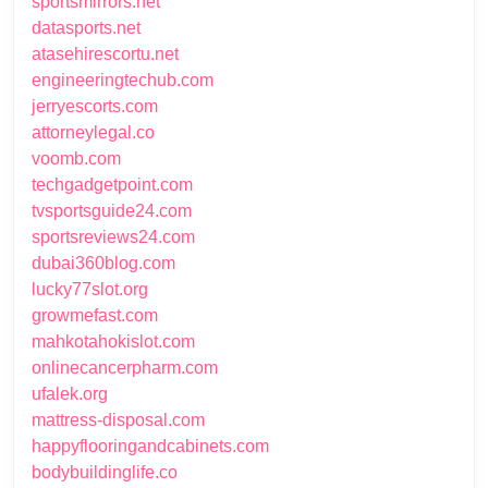
sportsmirrors.net
datasports.net
atasehirescortu.net
engineeringtechub.com
jerryescorts.com
attorneylegal.co
voomb.com
techgadgetpoint.com
tvsportsguide24.com
sportsreviews24.com
dubai360blog.com
lucky77slot.org
growmefast.com
mahkotahokislot.com
onlinecancerpharm.com
ufalek.org
mattress-disposal.com
happyflooringandcabinets.com
bodybuildinglife.co