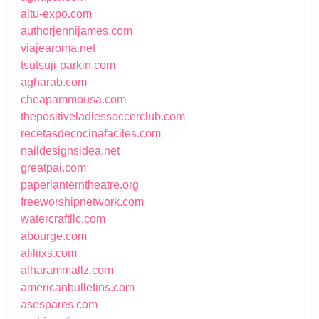
altu-expo.com
authorjennijames.com
viajearoma.net
tsutsuji-parkin.com
agharab.com
cheapammousa.com
thepositiveladiessoccerclub.com
recetasdecocinafaciles.com
naildesignsidea.net
greatpai.com
paperlanterntheatre.org
freeworshipnetwork.com
watercraftllc.com
abourge.com
afiliixs.com
alharammallz.com
americanbulletins.com
asespares.com