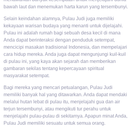
bawah laut dan menemukan harta karun yang tersembunyi.
Selain keindahan alamnya, Pulau Judi juga memiliki
kekayaan warisan budaya yang menanti untuk dijelajahi.
Pulau ini adalah rumah bagi sebuah desa kecil di mana
Anda dapat berinteraksi dengan penduduk setempat,
mencicipi masakan tradisional Indonesia, dan mempelajari
cara hidup mereka. Anda juga dapat mengunjungi kuil-kuil
di pulau ini, yang kaya akan sejarah dan memberikan
gambaran sekilas tentang kepercayaan spiritual
masyarakat setempat.
Bagi mereka yang mencari petualangan, Pulau Judi
memiliki banyak hal yang ditawarkan. Anda dapat mendaki
melalui hutan lebat di pulau itu, menjelajahi gua dan air
terjun tersembunyi, atau mengikuti tur perahu untuk
menjelajahi pulau-pulau di sekitarnya. Apapun minat Anda,
Pulau Judi memiliki sesuatu untuk semua orang.