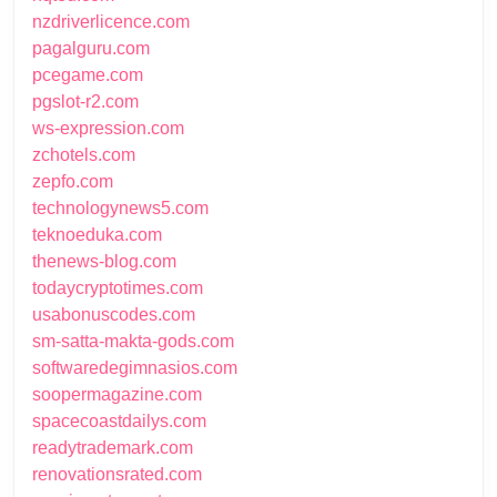
nzdriverlicence.com
pagalguru.com
pcegame.com
pgslot-r2.com
ws-expression.com
zchotels.com
zepfo.com
technologynews5.com
teknoeduka.com
thenews-blog.com
todaycryptotimes.com
usabonuscodes.com
sm-satta-makta-gods.com
softwaredegimnasios.com
soopermagazine.com
spacecoastdailys.com
readytrademark.com
renovationsrated.com