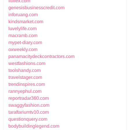
fitfllex.com
genesisbusinesscredit.com
inforuang.com
kindsmarket.com
luvelylife.com
macramb.com
mypet-diary.com
oxweekly.com
panamacitydeckcontractors.com
westfashions.com
toolshandy.com
travelstager.com
trendinspires.com
rannyephul.com
reportradar360.com
swaggyfashion.com
taraftariumtv10.com
questionquery.com
bodybuildinglegend.com