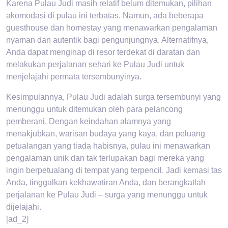
Karena Pulau Judi masih relatif belum ditemukan, pilihan
akomodasi di pulau ini terbatas. Namun, ada beberapa
guesthouse dan homestay yang menawarkan pengalaman
nyaman dan autentik bagi pengunjungnya. Alternatifnya,
Anda dapat menginap di resor terdekat di daratan dan
melakukan perjalanan sehari ke Pulau Judi untuk
menjelajahi permata tersembunyinya.
Kesimpulannya, Pulau Judi adalah surga tersembunyi yang
menunggu untuk ditemukan oleh para pelancong
pemberani. Dengan keindahan alamnya yang
menakjubkan, warisan budaya yang kaya, dan peluang
petualangan yang tiada habisnya, pulau ini menawarkan
pengalaman unik dan tak terlupakan bagi mereka yang
ingin berpetualang di tempat yang terpencil. Jadi kemasi tas
Anda, tinggalkan kekhawatiran Anda, dan berangkatlah
perjalanan ke Pulau Judi – surga yang menunggu untuk
dijelajahi.
[ad_2]