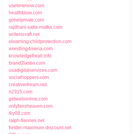
usetimenow.com
healthblow.com
gohelpmate.com
rajdhani-satta-matka.com
writerscraft.net
elearning-childprotection.com
wrestling4mena.com
knowledgeforall.info
brand2lastio.com
usadigitalservices.com
socialhoppers.com
creativedream.net
n2315.com
getwebonline.com
onlyfansheaven.com
lky08.com
ralph-fiennes.net
fielder-maximum-discount.net