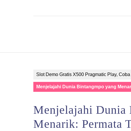
Skip
to
content
Skip
to
content
Slot Demo Gratis X500 Pragmatic Play, Coba 
Menjelajahi Dunia Bintangmpo yang Menar
Menjelajahi Dunia
Menarik: Permata 