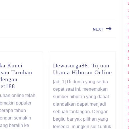
NEXT
Next
post:
a Kunci
Dewasurga88: Tujuan
Dewas
san Taruhan
Utama Hiburan Online
Tujua
 dengan
[ad_1] Di dunia yang serba
Membuka
Utama
et188
cepat saat ini, menemukan
Kunci
Hibur
ruhan online telah
sumber hiburan yang dapat
Kegemasan
Onlin
semakin populer
diandalkan dapat menjadi
Taruhan
berapa tahun
sebuah tantangan. Dengan
Online
 dengan semakin
begitu banyak pilihan yang
dengan
ang beralih ke
HappyBet188
tersedia, mungkin sulit untuk