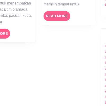
untuk menempatkan
memilih tempat untuk
ada tim olahraga
ereka, pacuan kuda,
READ
READ MORE
MORE
an
READ
MORE
MORE