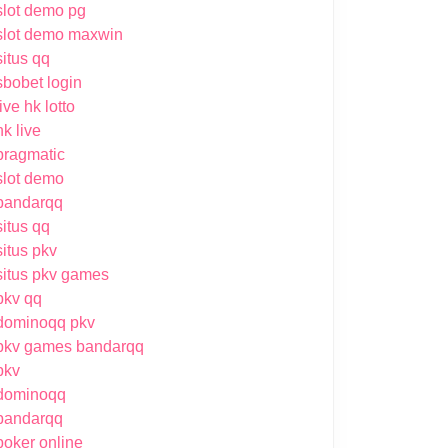
slot demo pg
slot demo maxwin
situs qq
sbobet login
live hk lotto
hk live
pragmatic
slot demo
bandarqq
situs qq
urga88:
situs pkv
n
situs pkv games
pkv qq
an
dominoqq pkv
e
pkv games bandarqq
pkv
dominoqq
bandarqq
poker online