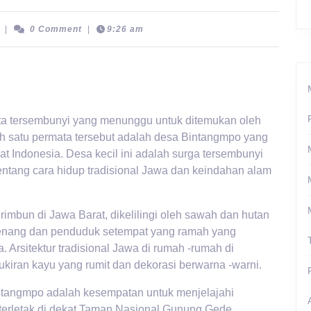
admin@casinorelaxluxe.com
|
0 Comment
|
9:26 am
ta tersembunyi yang menunggu untuk ditemukan oleh
h satu permata tersebut adalah desa Bintangmpo yang
t Indonesia. Desa kecil ini adalah surga tersembunyi
entang cara hidup tradisional Jawa dan keindahan alam
rimbun di Jawa Barat, dikelilingi oleh sawah dan hutan
 tenang dan penduduk setempat yang ramah yang
Arsitektur tradisional Jawa di rumah -rumah di
ran kayu yang rumit dan dekorasi berwarna -warni.
intangmpo adalah kesempatan untuk menjelajahi
terletak di dekat Taman Nasional Gunung Gede