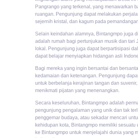
Pangrango yang terkenal, yang menawarkan ban
ruangan. Pengunjung dapat melakukan perjalan
sejernih kristal, dan kagum pada pemandanga
Selain keindahan alamnya, Bintangmpo juga d
adalah rumah bagi pertunjukan musik dan tari
lokal. Pengunjung juga dapat berpartisipasi 
dapat belajar menyiapkan hidangan asli Indo
Bagi mereka yang ingin bersantai dan bersan
kedamaian dan ketenangan. Pengunjung dapat b
untuk berbelanja kerajinan tangan dan suvenir,
menikmati pijatan yang menenangkan.
Secara keseluruhan, Bintangmpo adalah perm
pengunjung pengalaman yang unik dan tak ter
penggemar budaya, atau sekadar mencari untuk
kehidupan kota, Bintangmpo memiliki sesuatu 
ke Bintangmpo untuk menjelajahi dunia yang m