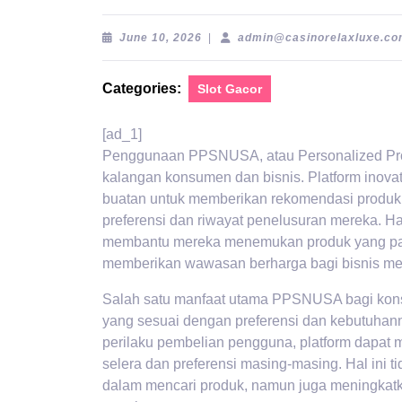
June
June 10, 2026
|
admin@casinorelaxluxe.c
10,
2026
Categories:
Slot Gacor
[ad_1]
Penggunaan PPSNUSA, atau Personalized Prod
kalangan konsumen dan bisnis. Platform inova
buatan untuk memberikan rekomendasi produk
preferensi dan riwayat penelusuran mereka. 
membantu mereka menemukan produk yang pal
memberikan wawasan berharga bagi bisnis men
Salah satu manfaat utama PPSNUSA bagi ko
yang sesuai dengan preferensi dan kebutuhan
perilaku pembelian pengguna, platform dapat
selera dan preferensi masing-masing. Hal in
dalam mencari produk, namun juga meningka