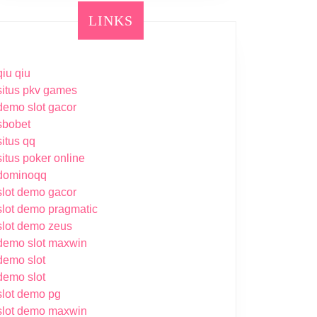
LINKS
qiu qiu
situs pkv games
demo slot gacor
sbobet
situs qq
situs poker online
dominoqq
slot demo gacor
slot demo pragmatic
slot demo zeus
demo slot maxwin
demo slot
demo slot
slot demo pg
slot demo maxwin