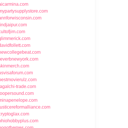
aicarmina.com
mypartysupplystore.com
annforwisconsin.com
findjaipur.com
cultofjim.com
glimmerick.com
davidfollett.com
newcollegebeat.com
reverbnewyork.com
skinmerch.com
usvisaforum.com
bestmovierulz.com
jagalchi-trade.com
loopersound.com
minapenelope.com
justicereformalliance.com
cryptoglax.com
ohiohobbyplus.com
bogothemes.com