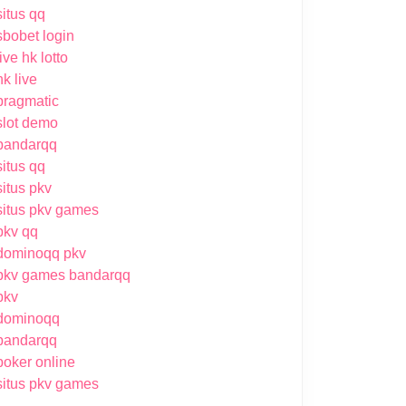
situs qq
sbobet login
live hk lotto
hk live
pragmatic
slot demo
bandarqq
situs qq
situs pkv
situs pkv games
pkv qq
dominoqq pkv
pkv games bandarqq
pkv
dominoqq
bandarqq
poker online
situs pkv games