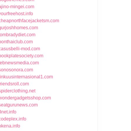
ajino-mingei.com
yourfreehost.info
cheapnorthfacejacketsm.com
gurjoshhomes.com
tombradydiet.com
bonthaiclub.com
casusbelli-mod.com
bookplatesociety.com
lebnewsmedia.com
sonosonora.com
linkuusinternasional1.com
friendsroll.com
spiderclothing.net
wondergadgetsshop.com
seatgurunews.com
3net.info
codeplex.info
okena.info