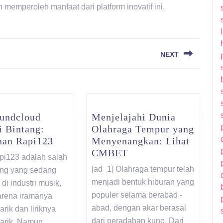
emperoleh manfaat dari platform inovatif ini.
NEXT
Next
post:
oundcloud
Menjelajahi Dunia
 Bintang:
Olahraga Tempur yang
Dari
nan Rapi123
Menyenangkan: Lihat
Soundcloud
Menjelajahi
CMBET
pi123 adalah salah
Menjadi
Dunia
[ad_1] Olahraga tempur telah
ang yang sedang
Bintang:
Olahraga
menjadi bentuk hiburan yang
di industri musik,
Perjalanan
Tempur
populer selama berabad -
arena iramanya
Rapi123
yang
abad, dengan akar berasal
rik dan liriknya
Menyenangkan:
dari peradaban kuno. Dari
arik. Namun