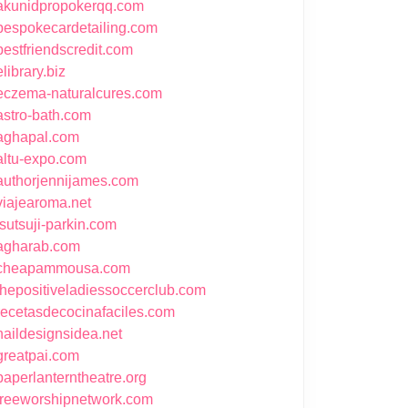
akunidpropokerqq.com
bespokecardetailing.com
bestfriendscredit.com
elibrary.biz
eczema-naturalcures.com
astro-bath.com
aghapal.com
altu-expo.com
authorjennijames.com
viajearoma.net
tsutsuji-parkin.com
agharab.com
cheapammousa.com
thepositiveladiessoccerclub.com
recetasdecocinafaciles.com
naildesignsidea.net
greatpai.com
paperlanterntheatre.org
freeworshipnetwork.com