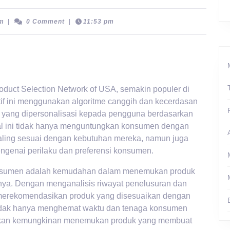
admin@casinorelaxluxe.com
om
|
0 Comment
|
11:53 pm
uct Selection Network of USA, semakin populer di
tif ini menggunakan algoritme canggih dan kecerdasan
 yang dipersonalisasi kepada pengguna berdasarkan
Hal ini tidak hanya menguntungkan konsumen dengan
ing sesuai dengan kebutuhan mereka, namun juga
genai perilaku dan preferensi konsumen.
nsumen adalah kemudahan dalam menemukan produk
nya. Dengan menganalisis riwayat penelusuran dan
 merekomendasikan produk yang disesuaikan dengan
i tidak hanya menghemat waktu dan tenaga konsumen
tkan kemungkinan menemukan produk yang membuat