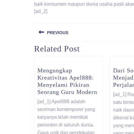
baik konsumen maupun dunia usaha pasti akan m
[ad_2]
Post
PREVIOUS
navigation
Related Post
Previous
post:
Mengungkap
Dari S
Kreativitas Apel888:
Menjadi
Menyelami Pikiran
Perjala
Mengungkap
Seorang Guru Modern
[ad_1] Ra
Kreativitas
[ad_1] Apel888 adalah
satu bint
Apel888:
seniman kontemporer yang
naik daun 
Menyelami
karyanya telah memikat
dikenal k
Pikiran
penonton di seluruh dunia.
yang mena
Seorang
Gaya unik dan pendekatan
yang men