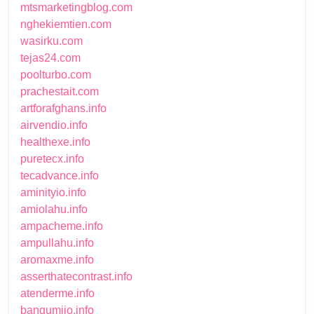
mtsmarketingblog.com
nghekiemtien.com
wasirku.com
tejas24.com
poolturbo.com
prachestait.com
artforafghans.info
airvendio.info
healthexe.info
puretecx.info
tecadvance.info
aminityio.info
amiolahu.info
ampacheme.info
ampullahu.info
aromaxme.info
asserthatecontrast.info
atenderme.info
bangumiio.info