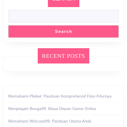
Search
RECENT POSTS
Memahami Plisbet: Panduan Komprehensif Fitur-Fiturnya
Menjelajahi Bunga99: Masa Depan Game Online
Memahami WinLose99: Panduan Utama Anda