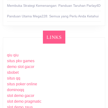
Membuka Strategi Kemenangan: Panduan Taruhan Parlay4D
Panduan Utama Mega228: Semua yang Perlu Anda Ketahui
LINKS
qiu qiu
situs pkv games
demo slot gacor
sbobet
situs qq
situs poker online
dominoqq
slot demo gacor
slot demo pragmatic
slot demo zeus