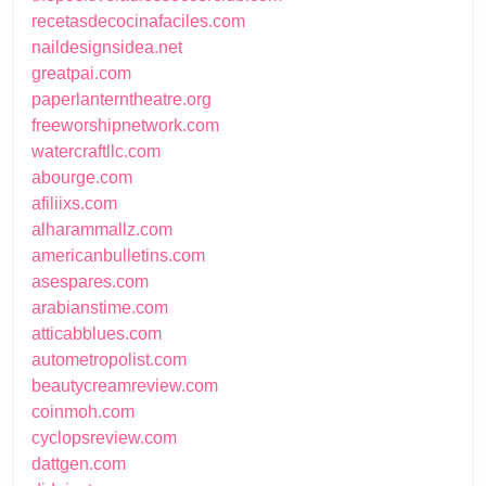
recetasdecocinafaciles.com
naildesignsidea.net
greatpai.com
paperlanterntheatre.org
freeworshipnetwork.com
watercraftllc.com
abourge.com
afiliixs.com
alharammallz.com
americanbulletins.com
asespares.com
arabianstime.com
atticabblues.com
autometropolist.com
beautycreamreview.com
coinmoh.com
cyclopsreview.com
dattgen.com