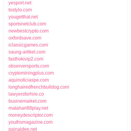
yesport.net
tostylo.com
yougetthat.net
sportsnetclub.com
newbestcrypto.com
oxfordsave.com
iclassicgames.com
saung-artikel.com
fasthokivip2.com
observersports.com
cryptominingplus.com
aquinoticiaspe.com
longhairedfrenchbulldog.com
lawyersforhire.co
businemarket.com
matahari88play.net
moneydescriptor.com
youthsmagazine.com
painaidee.net