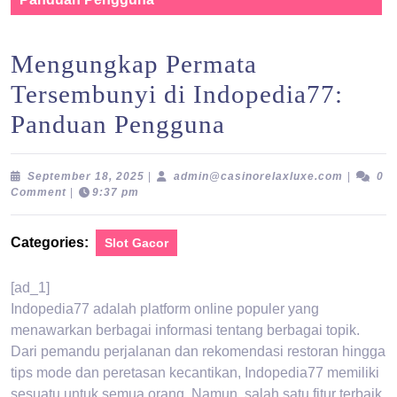
Mengungkap Permata
Tersembunyi di Indopedia77:
Panduan Pengguna
September
admin@ca
September 18, 2025
|
admin@casinorelaxluxe.com
|
0
18,
Comment
|
9:37 pm
2025
Categories:
Slot Gacor
[ad_1]
Indopedia77 adalah platform online populer yang
menawarkan berbagai informasi tentang berbagai topik.
Dari pemandu perjalanan dan rekomendasi restoran hingga
tips mode dan peretasan kecantikan, Indopedia77 memiliki
sesuatu untuk semua orang. Namun, salah satu fitur terbaik