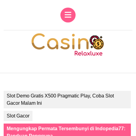
Skip
to
Open
content
Button
Skip
to
content
Slot Demo Gratis X500 Pragmatic Play, Coba Slot
Gacor Malam Ini
Slot Gacor
Mengungkap Permata Tersembunyi di Indopedia77:
Panduan Pengguna