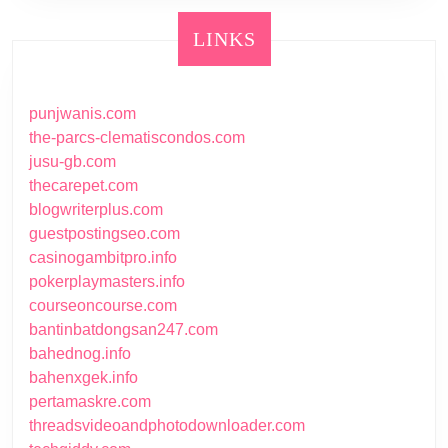
LINKS
punjwanis.com
the-parcs-clematiscondos.com
jusu-gb.com
thecarepet.com
blogwriterplus.com
guestpostingseo.com
casinogambitpro.info
pokerplaymasters.info
courseoncourse.com
bantinbatdongsan247.com
bahednog.info
bahenxgek.info
pertamaskre.com
threadsvideoandphotodownloader.com