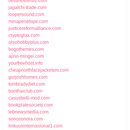
bestmovierulz.com
jagalchi-trade.com
loopersound.com
minapenelope.com
justicereformalliance.com
cryptoglax.com
ohiohobbyplus.com
bogothemes.com
ajino-mingei.com
yourfreehost.info
cheapnorthfacejacketsm.com
gurjoshhomes.com
tombradydiet.com
bonthaiclub.com
casusbelli-mod.com
bookplatesociety.com
lebnewsmedia.com
sonosonora.com
linkuusinternasional1.com