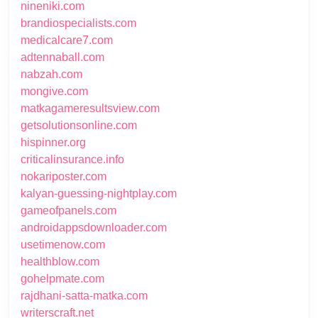
nineniki.com
brandiospecialists.com
medicalcare7.com
adtennaball.com
nabzah.com
mongive.com
matkagameresultsview.com
getsolutionsonline.com
hispinner.org
criticalinsurance.info
nokariposter.com
kalyan-guessing-nightplay.com
gameofpanels.com
androidappsdownloader.com
usetimenow.com
healthblow.com
gohelpmate.com
rajdhani-satta-matka.com
writerscraft.net