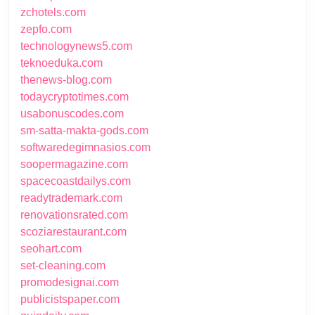
zchotels.com
zepfo.com
technologynews5.com
teknoeduka.com
thenews-blog.com
todaycryptotimes.com
usabonuscodes.com
sm-satta-makta-gods.com
softwaredegimnasios.com
soopermagazine.com
spacecoastdailys.com
readytrademark.com
renovationsrated.com
scoziarestaurant.com
seohart.com
set-cleaning.com
promodesignai.com
publicistspaper.com