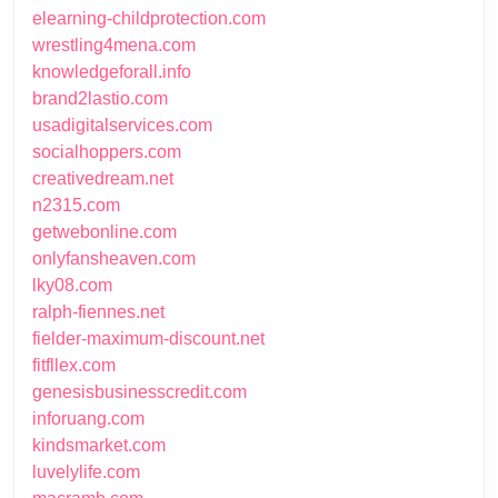
elearning-childprotection.com
wrestling4mena.com
knowledgeforall.info
brand2lastio.com
usadigitalservices.com
socialhoppers.com
creativedream.net
n2315.com
getwebonline.com
onlyfansheaven.com
lky08.com
ralph-fiennes.net
fielder-maximum-discount.net
fitfllex.com
genesisbusinesscredit.com
inforuang.com
kindsmarket.com
luvelylife.com