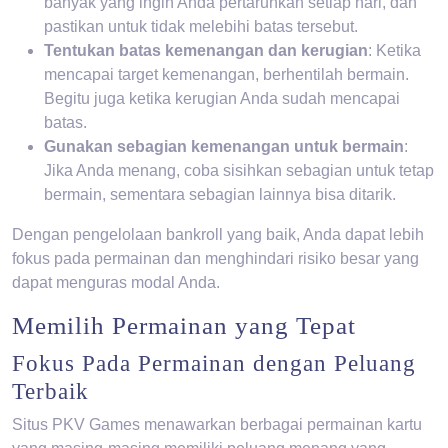
banyak yang ingin Anda pertaruhkan setiap hari, dan
pastikan untuk tidak melebihi batas tersebut.
Tentukan batas kemenangan dan kerugian
: Ketika
mencapai target kemenangan, berhentilah bermain.
Begitu juga ketika kerugian Anda sudah mencapai
batas.
Gunakan sebagian kemenangan untuk bermain
:
Jika Anda menang, coba sisihkan sebagian untuk tetap
bermain, sementara sebagian lainnya bisa ditarik.
Dengan pengelolaan bankroll yang baik, Anda dapat lebih
fokus pada permainan dan menghindari risiko besar yang
dapat menguras modal Anda.
Memilih Permainan yang Tepat
Fokus Pada Permainan dengan Peluang
Terbaik
Situs PKV Games menawarkan berbagai permainan kartu