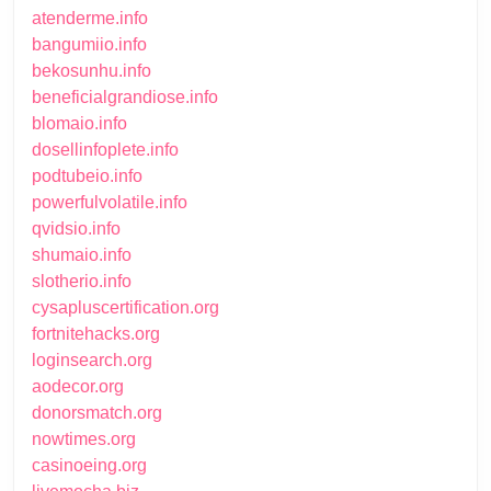
atenderme.info
bangumiio.info
bekosunhu.info
beneficialgrandiose.info
blomaio.info
dosellinfoplete.info
podtubeio.info
powerfulvolatile.info
qvidsio.info
shumaio.info
slotherio.info
cysapluscertification.org
fortnitehacks.org
loginsearch.org
aodecor.org
donorsmatch.org
nowtimes.org
casinoeing.org