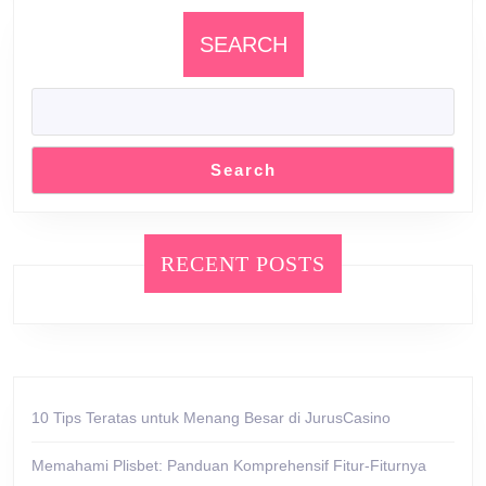
SEARCH
Search
RECENT POSTS
10 Tips Teratas untuk Menang Besar di JurusCasino
Memahami Plisbet: Panduan Komprehensif Fitur-Fiturnya