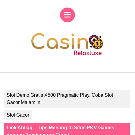
Skip
to
Open
content
Button
Skip
to
content
Slot Demo Gratis X500 Pragmatic Play, Coba Slot
Gacor Malam Ini
Slot Gacor
Link Ahliqq – Tips Menang di Situs PKV Games
dengan Pembayaran Cepat