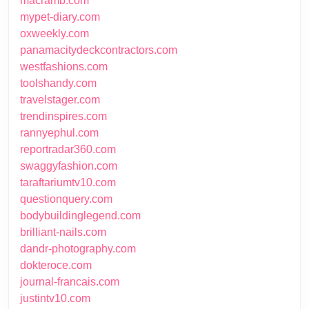
macramb.com
mypet-diary.com
oxweekly.com
panamacitydeckcontractors.com
westfashions.com
toolshandy.com
travelstager.com
trendinspires.com
rannyephul.com
reportradar360.com
swaggyfashion.com
taraftariumtv10.com
questionquery.com
bodybuildinglegend.com
brilliant-nails.com
dandr-photography.com
dokteroce.com
journal-francais.com
justintv10.com