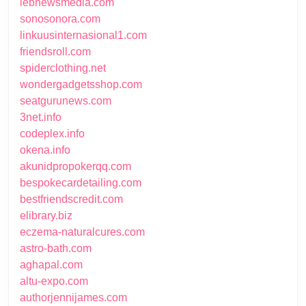
lebnewsmedia.com
sonosonora.com
linkuusinternasional1.com
friendsroll.com
spiderclothing.net
wondergadgetsshop.com
seatgurunews.com
3net.info
codeplex.info
okena.info
akunidpropokerqq.com
bespokecardetailing.com
bestfriendscredit.com
elibrary.biz
eczema-naturalcures.com
astro-bath.com
aghapal.com
altu-expo.com
authorjennijames.com