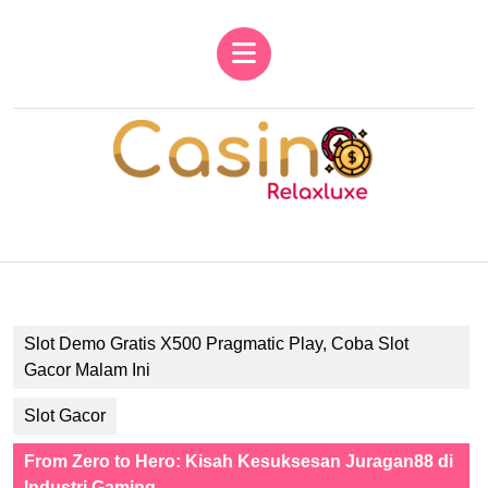
Skip
to
Open
content
Button
Skip
to
content
Slot Demo Gratis X500 Pragmatic Play, Coba Slot
Gacor Malam Ini
Slot Gacor
From Zero to Hero: Kisah Kesuksesan Juragan88 di
Industri Gaming