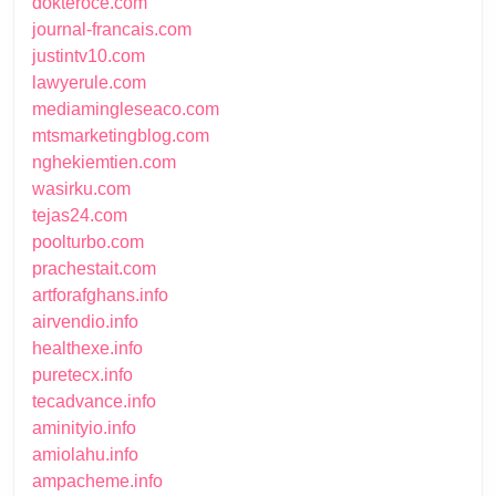
dokteroce.com
journal-francais.com
justintv10.com
lawyerule.com
mediamingleseaco.com
mtsmarketingblog.com
nghekiemtien.com
wasirku.com
tejas24.com
poolturbo.com
prachestait.com
artforafghans.info
airvendio.info
healthexe.info
puretecx.info
tecadvance.info
aminityio.info
amiolahu.info
ampacheme.info