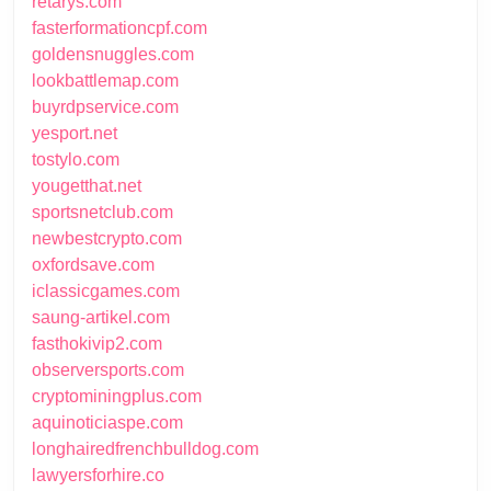
retarys.com
fasterformationcpf.com
goldensnuggles.com
lookbattlemap.com
buyrdpservice.com
yesport.net
tostylo.com
yougetthat.net
sportsnetclub.com
newbestcrypto.com
oxfordsave.com
iclassicgames.com
saung-artikel.com
fasthokivip2.com
observersports.com
cryptominingplus.com
aquinoticiaspe.com
longhairedfrenchbulldog.com
lawyersforhire.co