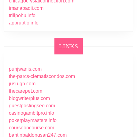
chicagocrystalconnection.com
imanabadii.com
trilipohu.info
appruptio.info
LINKS
punjwanis.com
the-parcs-clematiscondos.com
jusu-gb.com
thecarepet.com
blogwriterplus.com
guestpostingseo.com
casinogambitpro.info
pokerplaymasters.info
courseoncourse.com
bantinbatdongsan247.com