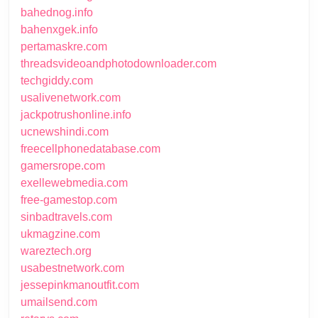
bahednog.info
bahenxgek.info
pertamaskre.com
threadsvideoandphotodownloader.com
techgiddy.com
usalivenetwork.com
jackpotrushonline.info
ucnewshindi.com
freecellphonedatabase.com
gamersrope.com
exellewebmedia.com
free-gamestop.com
sinbadtravels.com
ukmagzine.com
wareztech.org
usabestnetwork.com
jessepinkmanoutfit.com
umailsend.com