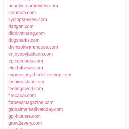
beautycreamreview.com
coinmoh.com
cyclopsreview.com
dattgen.com
didoivatnang.com
dogsbarks.com
dwmsoftwarehouse.com
enjoytroyjackson.com
epicaimbots.com
etech4news.com
expresspsychedelicsshop.com
fashionistani.com
feelingswed.com
firecabal.com
forbessmagazine.com
globalmarketlivetoday.com
gpl-license.com
grow2every.com