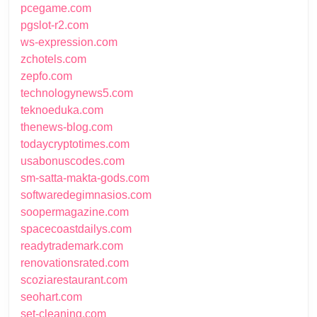
pcegame.com
pgslot-r2.com
ws-expression.com
zchotels.com
zepfo.com
technologynews5.com
teknoeduka.com
thenews-blog.com
todaycryptotimes.com
usabonuscodes.com
sm-satta-makta-gods.com
softwaredegimnasios.com
soopermagazine.com
spacecoastdailys.com
readytrademark.com
renovationsrated.com
scoziarestaurant.com
seohart.com
set-cleaning.com