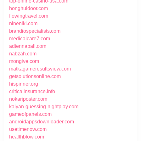
top-online-casino-usa.com
honghuidoor.com
flowingtravel.com
nineniki.com
brandiospecialists.com
medicalcare7.com
adtennaball.com
nabzah.com
mongive.com
matkagameresultsview.com
getsolutionsonline.com
hispinner.org
criticalinsurance.info
nokariposter.com
kalyan-guessing-nightplay.com
gameofpanels.com
androidappsdownloader.com
usetimenow.com
healthblow.com