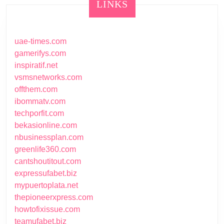
LINKS
uae-times.com
gamerifys.com
inspiratif.net
vsmsnetworks.com
offthem.com
ibommatv.com
techporfit.com
bekasionline.com
nbusinessplan.com
greenlife360.com
cantshoutitout.com
expressufabet.biz
mypuertoplata.net
thepioneerxpress.com
howtofixissue.com
teamufabet.biz