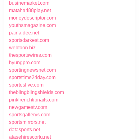
businemarket.com
matahari88play.net
moneydescriptor.com
youthsmagazine.com
painaidee.net
sportsdarkest.com
webtoon.biz
thesportswires.com
hyungpro.com
sportingnewsnet.com
sportstime24day.com
sporteslive.com
theblingblingshields.com
pinkfrenchtipnails.com
newgamestv.com
sportsgallerys.com
sportsmirrors.net
datasports.net
atasehirescortu.net