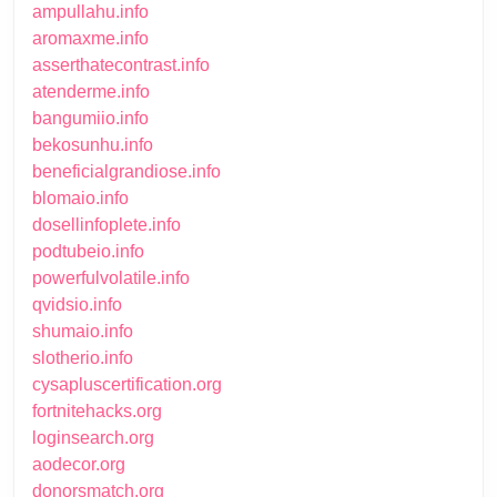
ampullahu.info
aromaxme.info
asserthatecontrast.info
atenderme.info
bangumiio.info
bekosunhu.info
beneficialgrandiose.info
blomaio.info
dosellinfoplete.info
podtubeio.info
powerfulvolatile.info
qvidsio.info
shumaio.info
slotherio.info
cysapluscertification.org
fortnitehacks.org
loginsearch.org
aodecor.org
donorsmatch.org