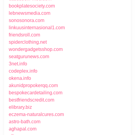
bookplatesociety.com
lebnewsmedia.com
sonosonora.com
linkuusinternasional1.com
friendsroll.com
spiderclothing.net
wondergadgetsshop.com
seatgurunews.com
3net.info
codeplex.info
okena.info
akunidpropokerqq.com
bespokecardetailing.com
bestfriendscredit.com
elibrary.biz
eczema-naturalcures.com
astro-bath.com
aghapal.com