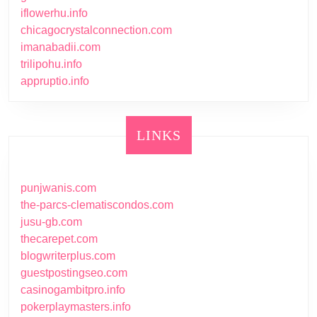
iflowerhu.info
chicagocrystalconnection.com
imanabadii.com
trilipohu.info
appruptio.info
LINKS
punjwanis.com
the-parcs-clematiscondos.com
jusu-gb.com
thecarepet.com
blogwriterplus.com
guestpostingseo.com
casinogambitpro.info
pokerplaymasters.info