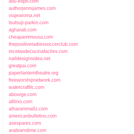
altu-expo.com
authorjennijames.com
viajearoma.net
tsutsuji-parkin.com
agharab.com
cheapammousa.com
thepositiveladiessoccerclub.com
recetasdecocinafaciles.com
naildesignsidea.net
greatpai.com
paperlanterntheatre.org
freeworshipnetwork.com
watercraftllc.com
abourge.com
afiliixs.com
alharammallz.com
americanbulletins.com
asespares.com
arabianstime.com