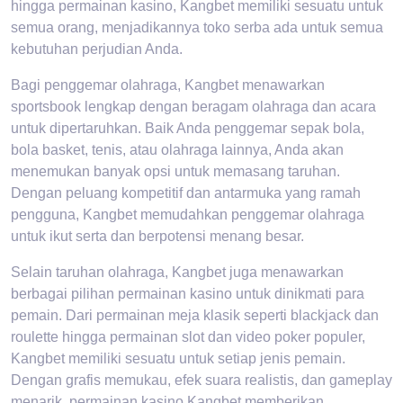
hingga permainan kasino, Kangbet memiliki sesuatu untuk
semua orang, menjadikannya toko serba ada untuk semua
kebutuhan perjudian Anda.
Bagi penggemar olahraga, Kangbet menawarkan
sportsbook lengkap dengan beragam olahraga dan acara
untuk dipertaruhkan. Baik Anda penggemar sepak bola,
bola basket, tenis, atau olahraga lainnya, Anda akan
menemukan banyak opsi untuk memasang taruhan.
Dengan peluang kompetitif dan antarmuka yang ramah
pengguna, Kangbet memudahkan penggemar olahraga
untuk ikut serta dan berpotensi menang besar.
Selain taruhan olahraga, Kangbet juga menawarkan
berbagai pilihan permainan kasino untuk dinikmati para
pemain. Dari permainan meja klasik seperti blackjack dan
roulette hingga permainan slot dan video poker populer,
Kangbet memiliki sesuatu untuk setiap jenis pemain.
Dengan grafis memukau, efek suara realistis, dan gameplay
menarik, permainan kasino Kangbet memberikan