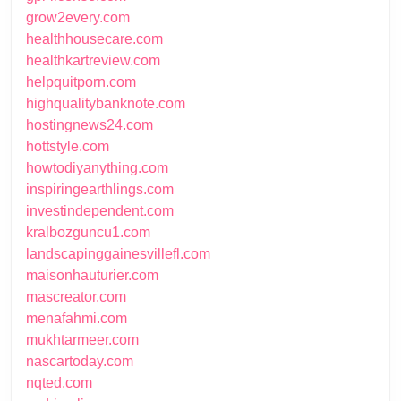
grow2every.com
healthhousecare.com
healthkartreview.com
helpquitporn.com
highqualitybanknote.com
hostingnews24.com
hottstyle.com
howtodiyanything.com
inspiringearthlings.com
investindependent.com
kralbozguncu1.com
landscapinggainesvillefl.com
maisonhauturier.com
mascreator.com
menafahmi.com
mukhtarmeer.com
nascartoday.com
nqted.com