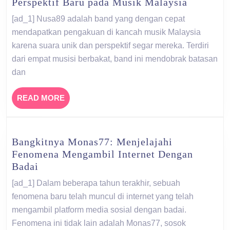
Temui
Perspektif Baru pada Musik Malaysia
Nusa89:
[ad_1] Nusa89 adalah band yang dengan cepat
Band
mendapatkan pengakuan di kancah musik Malaysia
yang
karena suara unik dan perspektif segar mereka. Terdiri
Membaw
dari empat musisi berbakat, band ini mendobrak batasan
Perspekti
dan
Baru
pada
READ
READ MORE
Musik
MORE
Malaysia
Bangkitnya Monas77: Menjelajahi
Fenomena Mengambil Internet Dengan
Bangkitnya
Badai
Monas77:
[ad_1] Dalam beberapa tahun terakhir, sebuah
Menjelajahi
fenomena baru telah muncul di internet yang telah
Fenomena
mengambil platform media sosial dengan badai.
Mengambil
Fenomena ini tidak lain adalah Monas77, sosok
Internet