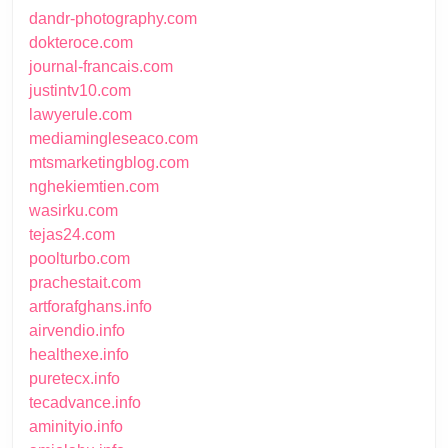
dandr-photography.com
dokteroce.com
journal-francais.com
justintv10.com
lawyerule.com
mediamingleseaco.com
mtsmarketingblog.com
nghekiemtien.com
wasirku.com
tejas24.com
poolturbo.com
prachestait.com
artforafghans.info
airvendio.info
healthexe.info
puretecx.info
tecadvance.info
aminityio.info