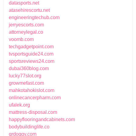
datasports.net
atasehirescortu.net
engineeringtechub.com
jerryescorts.com
attorneylegal.co
voomb.com
techgadgetpoint.com
tvsportsguide24.com
sportsreviews24.com
dubai360blog.com
lucky77slot.org
growmefast.com
mahkotahokislot.com
onlinecancerpharm.com
ufalek.org
mattress-disposal.com
happyflooringandcabinets.com
bodybuildinglife.co
qrdoggy.com