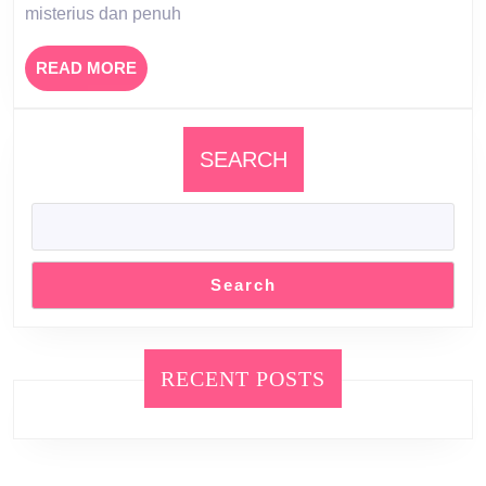
misterius dan penuh
Dengan
Badai
READ
READ MORE
MORE
SEARCH
Search
RECENT POSTS