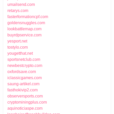
umailsend.com
retarys.com
fasterformationcpf.com
goldensnuggles.com
lookbattlemap.com
buyrdpservice.com
yesport.net
tostylo.com
yougetthat.net
sportsnetclub.com
newbestcrypto.com
oxfordsave.com
iclassicgames.com
saung-artikel.com
fasthokivip2.com
observersports.com
cryptominingplus.com
aquinoticiaspe.com