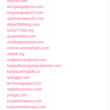
voomb.com
techgadgetpoint.com
tvsportsguide24.com
sportsreviews24.com
dubai360blog.com
lucky77slot.org
growmefast.com
mahkotahokislot.com
onlinecancerpharm.com
ufalek.org
mattress-disposal.com
happyflooringandcabinets.com
bodybuildinglife.co
qrdoggy.com
technologygud.com
realshocknews.com
pickgb.com
healthmistakes.com
ksfashiondresses.com