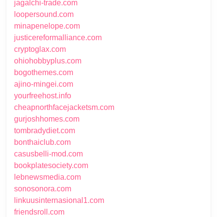
jagalchi-trade.com
loopersound.com
minapenelope.com
justicereformalliance.com
cryptoglax.com
ohiohobbyplus.com
bogothemes.com
ajino-mingei.com
yourfreehost.info
cheapnorthfacejacketsm.com
gurjoshhomes.com
tombradydiet.com
bonthaiclub.com
casusbelli-mod.com
bookplatesociety.com
lebnewsmedia.com
sonosonora.com
linkuusinternasional1.com
friendsroll.com