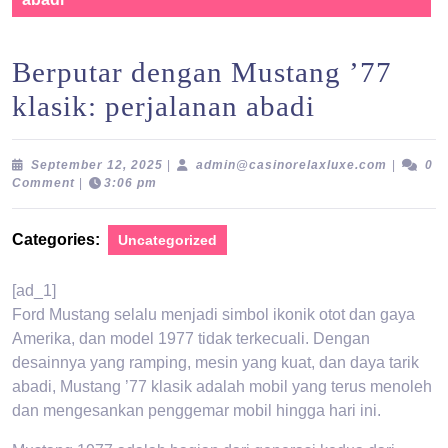
Berputar dengan Mustang ’77
klasik: perjalanan abadi
September
admin@ca
September 12, 2025
|
admin@casinorelaxluxe.com
|
0
12,
Comment
|
3:06 pm
2025
Categories:
Uncategorized
[ad_1]
Ford Mustang selalu menjadi simbol ikonik otot dan gaya
Amerika, dan model 1977 tidak terkecuali. Dengan
desainnya yang ramping, mesin yang kuat, dan daya tarik
abadi, Mustang ’77 klasik adalah mobil yang terus menoleh
dan mengesankan penggemar mobil hingga hari ini.