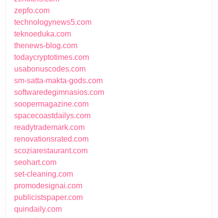
zepfo.com
technologynews5.com
teknoeduka.com
thenews-blog.com
todaycryptotimes.com
usabonuscodes.com
sm-satta-makta-gods.com
softwaredegimnasios.com
soopermagazine.com
spacecoastdailys.com
readytrademark.com
renovationsrated.com
scoziarestaurant.com
seohart.com
set-cleaning.com
promodesignai.com
publicistspaper.com
quindaily.com