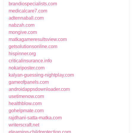
brandiospecialists.com
medicalcare7.com
adtennaball.com
nabzah.com
mongive.com
matkagameresultsview.com
getsolutionsonline.com
hispinner.org
criticalinsurance.info
nokariposter.com
kalyan-guessing-nightplay.com
gameofpanels.com
androidappsdownloader.com
usetimenow.com
healthblow.com
gohelpmate.com
rajdhani-satta-matka.com
writerscraft.net
elearning-childprotection.com