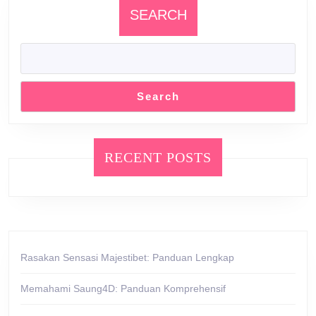
SEARCH
Search
RECENT POSTS
Rasakan Sensasi Majestibet: Panduan Lengkap
Memahami Saung4D: Panduan Komprehensif