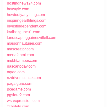
hostingnews24.com
hottstyle.com
howtodiyanything.com
inspiringearthlings.com
investindependent.com
kralbozguncu1.com
landscapinggainesvillefl.com
maisonhauturier.com
mascreator.com
menafahmi.com
mukhtarmeer.com
nascartoday.com
nqted.com
nzdriverlicence.com
pagalguru.com
pcegame.com
pgslot-r2.com
ws-expression.com
zchotels.com