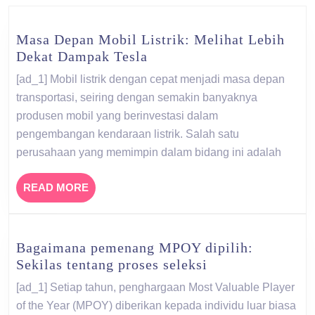
post:
post:
Masa Depan Mobil Listrik: Melihat Lebih
Masa
Dekat Dampak Tesla
Depan
[ad_1] Mobil listrik dengan cepat menjadi masa depan
Mobil
transportasi, seiring dengan semakin banyaknya
Listrik:
produsen mobil yang berinvestasi dalam
Melihat
pengembangan kendaraan listrik. Salah satu
Lebih
perusahaan yang memimpin dalam bidang ini adalah
Dekat
Dampak
READ
READ MORE
Tesla
MORE
Bagaimana pemenang MPOY dipilih:
Bagaimana
Sekilas tentang proses seleksi
pemenang
[ad_1] Setiap tahun, penghargaan Most Valuable Player
MPOY
of the Year (MPOY) diberikan kepada individu luar biasa
dipilih: