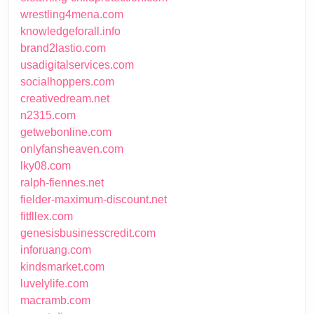
wrestling4mena.com
knowledgeforall.info
brand2lastio.com
usadigitalservices.com
socialhoppers.com
creativedream.net
n2315.com
getwebonline.com
onlyfansheaven.com
lky08.com
ralph-fiennes.net
fielder-maximum-discount.net
fitfllex.com
genesisbusinesscredit.com
inforuang.com
kindsmarket.com
luvelylife.com
macramb.com