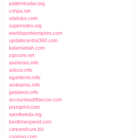
patterntrader.org
cnhpa.net
sitalotus.com
supernotes.org
worldsportsempires.com
updatecentral360.com
katamastah.com
zqscore.net
aseleraio.info
asticio.info
egardenio.info
arxteamio.info
getalexio.info
accountaudittaxcon.com
prymprint.com
sportkeeda.org
besttimespend.com
careandcure.biz
cogniyo.com