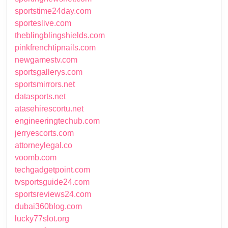
sportstime24day.com
sporteslive.com
theblingblingshields.com
pinkfrenchtipnails.com
newgamestv.com
sportsgallerys.com
sportsmirrors.net
datasports.net
atasehirescortu.net
engineeringtechub.com
jerryescorts.com
attorneylegal.co
voomb.com
techgadgetpoint.com
tvsportsguide24.com
sportsreviews24.com
dubai360blog.com
lucky77slot.org