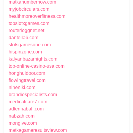
matkanumbernow.com
myjobcirculars.com
healthmoreoverfitness.com
topslotxgames.com
routerloggnet.net
dantella6.com
slotsgamesone.com
hispinzone.com
kalyanbazarnights.com
top-online-casino-usa.com
honghuidoor.com
flowingtravel.com
nineniki.com
brandiospecialists.com
medicalcare7.com
adtennaball.com
nabzah.com
mongive.com
matkagameresultsview.com