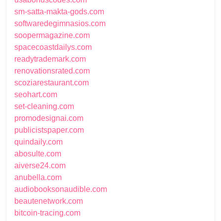
sm-satta-makta-gods.com
softwaredegimnasios.com
soopermagazine.com
spacecoastdailys.com
readytrademark.com
renovationsrated.com
scoziarestaurant.com
seohart.com
set-cleaning.com
promodesignai.com
publicistspaper.com
quindaily.com
abosulte.com
aiverse24.com
anubella.com
audiobooksonaudible.com
beautenetwork.com
bitcoin-tracing.com