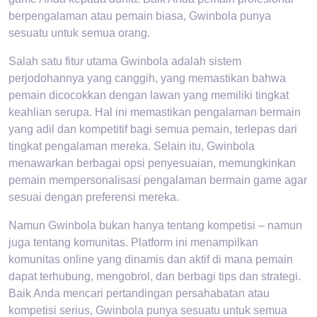
berpengalaman atau pemain biasa, Gwinbola punya
sesuatu untuk semua orang.
Salah satu fitur utama Gwinbola adalah sistem
perjodohannya yang canggih, yang memastikan bahwa
pemain dicocokkan dengan lawan yang memiliki tingkat
keahlian serupa. Hal ini memastikan pengalaman bermain
yang adil dan kompetitif bagi semua pemain, terlepas dari
tingkat pengalaman mereka. Selain itu, Gwinbola
menawarkan berbagai opsi penyesuaian, memungkinkan
pemain mempersonalisasi pengalaman bermain game agar
sesuai dengan preferensi mereka.
Namun Gwinbola bukan hanya tentang kompetisi – namun
juga tentang komunitas. Platform ini menampilkan
komunitas online yang dinamis dan aktif di mana pemain
dapat terhubung, mengobrol, dan berbagi tips dan strategi.
Baik Anda mencari pertandingan persahabatan atau
kompetisi serius, Gwinbola punya sesuatu untuk semua