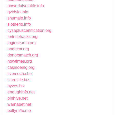
powerfulvolatile.info
qvidsio.info
shumaio.info
slotherio.info
cysapluscertification.org
fortnitehacks.org
loginsearch.org
aodecor.org
donorsmatch.org
nowtimes.org
casinoeing.org
livemocha.biz
streetlife.biz
hyves.biz
enoughinfo.net
pinhive.net
warnabet.net
bollym4u.me