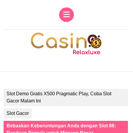
Skip
to
Open
content
Button
Skip
to
content
Slot Demo Gratis X500 Pragmatic Play, Coba Slot
Gacor Malam Ini
Slot Gacor
Bebaskan Keberuntungan Anda dengan Slot 88:
Panduan Pemula untuk Menang Besar