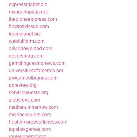
expressufabet.biz
mypuertoplata.net
thepioneerxpress.com
howtofixissue.com
teamufabet.biz
webfullform.com
allviddownload.com
decorsmag.com
gamblingcasinonews.com
universitiesofamerica.net
progameofbrands.com
qbreview.org
servicewueste.org
zippyrevs.com
matkanumbernow.com
myjobcirculars.com
healthmoreoverfitness.com
topslotxgames.com
routerloggnet.net