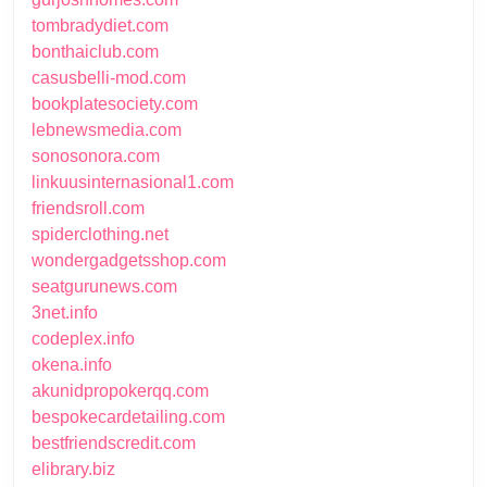
tombradydiet.com
bonthaiclub.com
casusbelli-mod.com
bookplatesociety.com
lebnewsmedia.com
sonosonora.com
linkuusinternasional1.com
friendsroll.com
spiderclothing.net
wondergadgetsshop.com
seatgurunews.com
3net.info
codeplex.info
okena.info
akunidpropokerqq.com
bespokecardetailing.com
bestfriendscredit.com
elibrary.biz