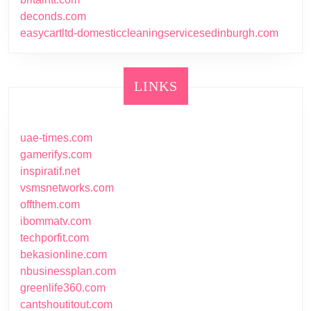
deconds.com
easycartltd-domesticcleaningservicesedinburgh.com
LINKS
uae-times.com
gamerifys.com
inspiratif.net
vsmsnetworks.com
offthem.com
ibommatv.com
techporfit.com
bekasionline.com
nbusinessplan.com
greenlife360.com
cantshoutitout.com