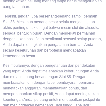
meningkatkan peluang menang tanpa harus mengeluarkan
uang tambahan.
Terakhir, jangan lupa bersenang-senang sambil bermain
Slot 88. Meskipun menang besar selalu menjadi tujuan
akhir, penting untuk diingat bahwa mesin slot dimaksudkan
sebagai bentuk hiburan. Dengan mendekati permainan
dengan sikap positif dan menikmati sensasi setiap putaran,
Anda dapat meningkatkan pengalaman bermain Anda
secara keseluruhan dan berpotensi mendapatkan
kemenangan besar.
Kesimpulannya, dengan pengetahuan dan pendekatan
yang tepat, Anda dapat melepaskan keberuntungan Anda
dan mulai menang besar dengan Slot 88. Dengan
membiasakan diri dengan tabel pembayaran permainan,
menetapkan anggaran, memanfaatkan bonus, dan
mempertahankan sikap positif, Anda dapat meningkatkan
keuntungan Anda. peluang untuk mendapatkan jackpot itu
dan meninggalkan pemenang. Jadi tunggu apa lagi?