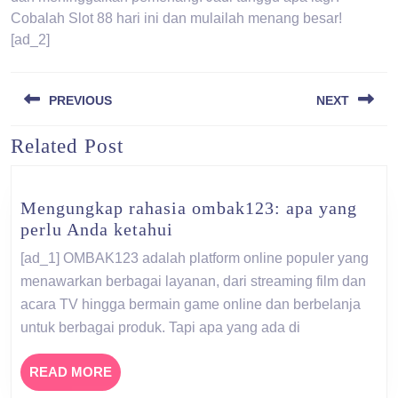
Cobalah Slot 88 hari ini dan mulailah menang besar!
[ad_2]
Post
PREVIOUS
NEXT
navigation
Related Post
Previous
Next
post:
post:
Mengungkap rahasia ombak123: apa yang
Mengungkap
perlu Anda ketahui
rahasia
[ad_1] OMBAK123 adalah platform online populer yang
ombak123:
menawarkan berbagai layanan, dari streaming film dan
apa
acara TV hingga bermain game online dan berbelanja
yang
untuk berbagai produk. Tapi apa yang ada di
perlu
Anda
READ
READ MORE
ketahui
MORE