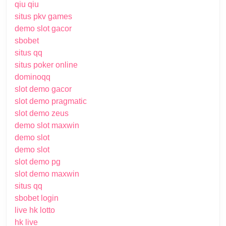
qiu qiu
situs pkv games
demo slot gacor
sbobet
situs qq
situs poker online
dominoqq
slot demo gacor
slot demo pragmatic
slot demo zeus
demo slot maxwin
demo slot
demo slot
slot demo pg
slot demo maxwin
situs qq
sbobet login
live hk lotto
hk live