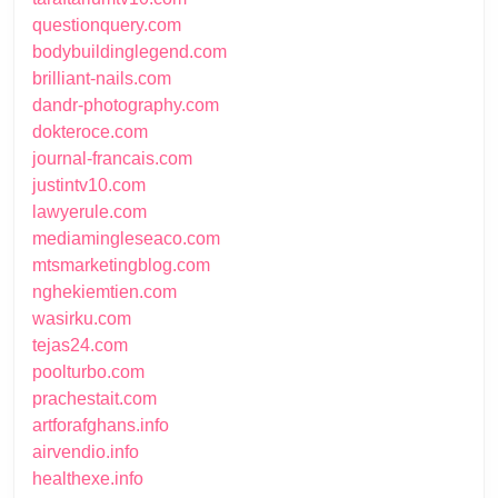
questionquery.com
bodybuildinglegend.com
brilliant-nails.com
dandr-photography.com
dokteroce.com
journal-francais.com
justintv10.com
lawyerule.com
mediamingleseaco.com
mtsmarketingblog.com
nghekiemtien.com
wasirku.com
tejas24.com
poolturbo.com
prachestait.com
artforafghans.info
airvendio.info
healthexe.info