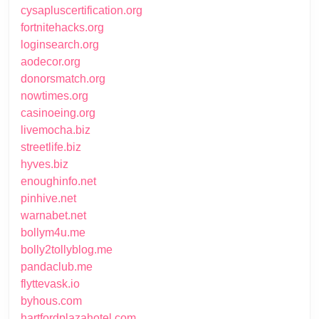
cysapluscertification.org
fortnitehacks.org
loginsearch.org
aodecor.org
donorsmatch.org
nowtimes.org
casinoeing.org
livemocha.biz
streetlife.biz
hyves.biz
enoughinfo.net
pinhive.net
warnabet.net
bollym4u.me
bolly2tollyblog.me
pandaclub.me
flyttevask.io
byhous.com
hartfordplazahotel.com