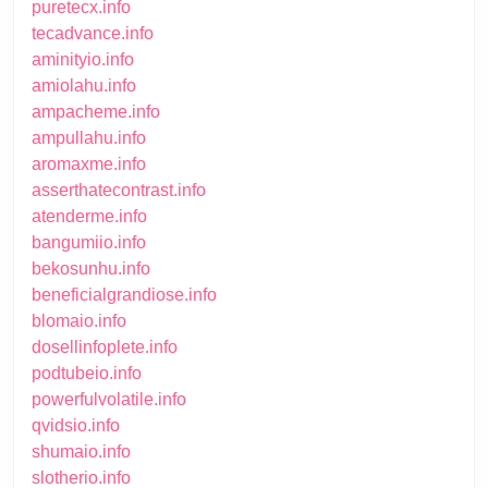
puretecx.info
tecadvance.info
aminityio.info
amiolahu.info
ampacheme.info
ampullahu.info
aromaxme.info
asserthatecontrast.info
atenderme.info
bangumiio.info
bekosunhu.info
beneficialgrandiose.info
blomaio.info
dosellinfoplete.info
podtubeio.info
powerfulvolatile.info
qvidsio.info
shumaio.info
slotherio.info