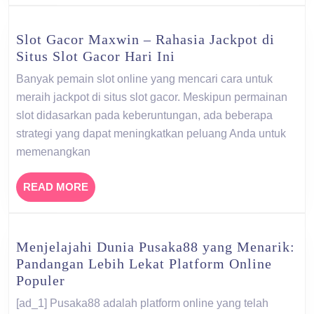
Slot Gacor Maxwin – Rahasia Jackpot di
Slot
Situs Slot Gacor Hari Ini
Gacor
Banyak pemain slot online yang mencari cara untuk
Maxwin
meraih jackpot di situs slot gacor. Meskipun permainan
–
slot didasarkan pada keberuntungan, ada beberapa
Rahasia
strategi yang dapat meningkatkan peluang Anda untuk
Jackpot
memenangkan
di
Situs
READ
READ MORE
Slot
MORE
Gacor
Hari
Ini
Menjelajahi Dunia Pusaka88 yang Menarik:
Pandangan Lebih Lekat Platform Online
Menjelajahi
Populer
Dunia
[ad_1] Pusaka88 adalah platform online yang telah
Pusaka88