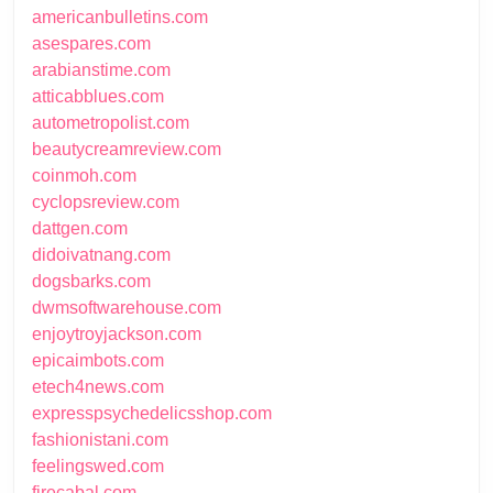
americanbulletins.com
asespares.com
arabianstime.com
atticabblues.com
autometropolist.com
beautycreamreview.com
coinmoh.com
cyclopsreview.com
dattgen.com
didoivatnang.com
dogsbarks.com
dwmsoftwarehouse.com
enjoytroyjackson.com
epicaimbots.com
etech4news.com
expresspsychedelicsshop.com
fashionistani.com
feelingswed.com
firecabal.com