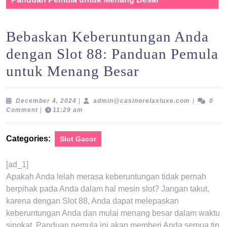
Bebaskan Keberuntungan Anda
dengan Slot 88: Panduan Pemula
untuk Menang Besar
December
admin@cas
December 4, 2024
|
admin@casinorelaxluxe.com
|
0
4,
Comment
|
11:29 am
2024
Categories:
Slot Gacor
[ad_1]
Apakah Anda lelah merasa keberuntungan tidak pernah
berpihak pada Anda dalam hal mesin slot? Jangan takut,
karena dengan Slot 88, Anda dapat melepaskan
keberuntungan Anda dan mulai menang besar dalam waktu
singkat. Panduan pemula ini akan memberi Anda semua tip