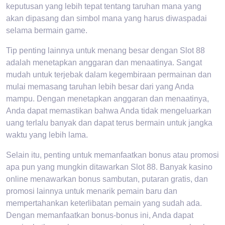
keputusan yang lebih tepat tentang taruhan mana yang
akan dipasang dan simbol mana yang harus diwaspadai
selama bermain game.
Tip penting lainnya untuk menang besar dengan Slot 88
adalah menetapkan anggaran dan menaatinya. Sangat
mudah untuk terjebak dalam kegembiraan permainan dan
mulai memasang taruhan lebih besar dari yang Anda
mampu. Dengan menetapkan anggaran dan menaatinya,
Anda dapat memastikan bahwa Anda tidak mengeluarkan
uang terlalu banyak dan dapat terus bermain untuk jangka
waktu yang lebih lama.
Selain itu, penting untuk memanfaatkan bonus atau promosi
apa pun yang mungkin ditawarkan Slot 88. Banyak kasino
online menawarkan bonus sambutan, putaran gratis, dan
promosi lainnya untuk menarik pemain baru dan
mempertahankan keterlibatan pemain yang sudah ada.
Dengan memanfaatkan bonus-bonus ini, Anda dapat